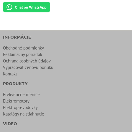
INFORMÁCIE
Obchodné podmienky
Reklamačný poriadok
Ochrana osobných údajov
Vypracovať cenovú ponuku
Kontakt
PRODUKTY
Frekvenčné meniče
Elektromotory
Elektroprevodovky
Katalógy na stiahnutie
VIDEO