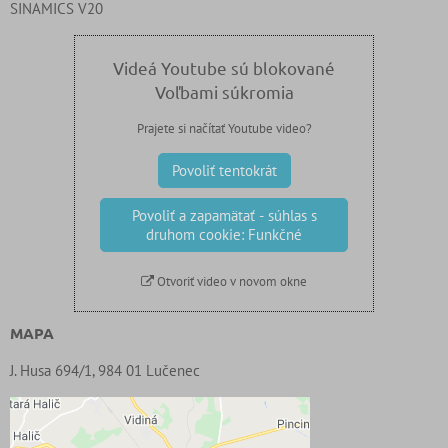
SINAMICS V20
Videá Youtube sú blokované
Voľbami súkromia
Prajete si načítať Youtube video?
Povoliť tentokrát
Povoliť a zapamätať - súhlas s
druhom cookie: Funkčné
Otvoriť video v novom okne
MAPA
J. Husa 694/1, 984 01 Lučenec