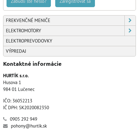
Zabudli ste heslo?
Zaregistrovať sa
FREKVENČNÉ MENIČE
ELEKTROMOTORY
ELEKTROPREVODOVKY
VÝPREDAJ
Kontaktné informácie
HURTÍK s.r.o.
Husova 1
984 01 Lučenec
IČO: 36052213
IČ DPH: SK2020082350
0905 292 949
pohony@hurtik.sk