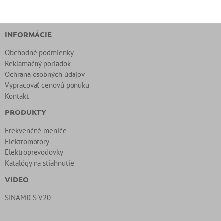
INFORMÁCIE
Obchodné podmienky
Reklamačný poriadok
Ochrana osobných údajov
Vypracovať cenovú ponuku
Kontakt
PRODUKTY
Frekvenčné meniče
Elektromotory
Elektroprevodovky
Katalógy na stiahnutie
VIDEO
SINAMICS V20