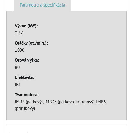
Parametre a špecifikácia
Výkon (kW):
0,37
Otáčky (ot./min.):
1000
Osová výška:
80
Efektivita:
IE1
Tvar motora:
IMB3 (pätkový), IMB35 (pätkovo-prírubový), IMB5
(prírubový)