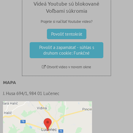
Videá Youtube sú blokované
Voľbami súkromia
Prajete si načítať Youtube video?
Povoliť tentokrát
Povoliť a zapamätať - súhlas s
druhom cookie: Funkčné
Otvoriť video v novom okne
MAPA
J. Husa 694/1, 984 01 Lučenec