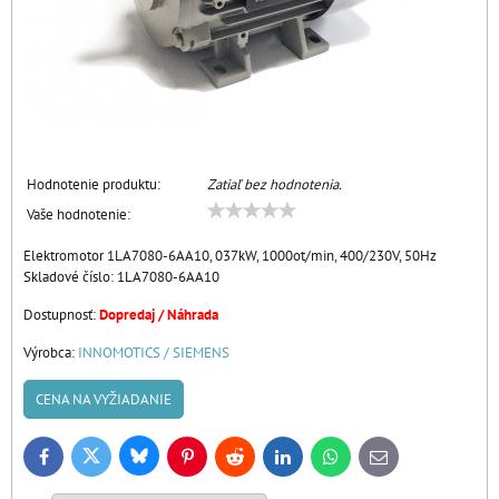
Hodnotenie produktu:
Zatiaľ bez hodnotenia.
Vaše hodnotenie:
Elektromotor 1LA7080-6AA10, 037kW, 1000ot/min, 400/230V, 50Hz
Skladové číslo:
1LA7080-6AA10
Dostupnosť:
Dopredaj / Náhrada
Výrobca:
INNOMOTICS / SIEMENS
CENA NA VYŽIADANIE
Bluesky
Twitter
Facebook
Pinterest
Reddit
LinkedIn
WhatsApp
E-
mail