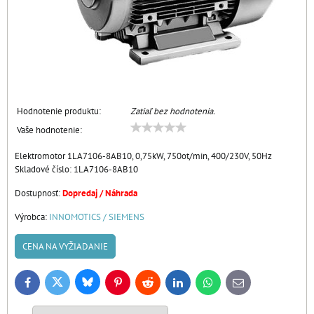
Hodnotenie produktu:
Zatiaľ bez hodnotenia.
Vaše hodnotenie:
Elektromotor 1LA7106-8AB10, 0,75kW, 750ot/min, 400/230V, 50Hz
Skladové číslo:
1LA7106-8AB10
Dostupnosť:
Dopredaj / Náhrada
Výrobca:
INNOMOTICS / SIEMENS
CENA NA VYŽIADANIE
Bluesky
Twitter
Facebook
Pinterest
Reddit
LinkedIn
WhatsApp
E-
mail