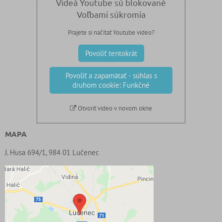
Videá Youtube sú blokované
Voľbami súkromia
Prajete si načítať Youtube video?
Povoliť tentokrát
Povoliť a zapamätať - súhlas s
druhom cookie: Funkčné
Otvoriť video v novom okne
MAPA
J. Husa 694/1, 984 01 Lučenec