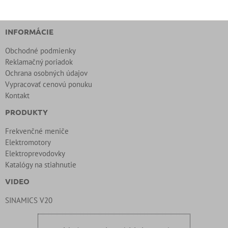
INFORMÁCIE
Obchodné podmienky
Reklamačný poriadok
Ochrana osobných údajov
Vypracovať cenovú ponuku
Kontakt
PRODUKTY
Frekvenčné meniče
Elektromotory
Elektroprevodovky
Katalógy na stiahnutie
VIDEO
SINAMICS V20