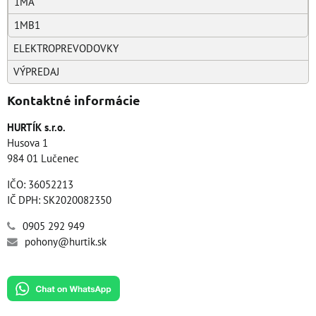
1MA
1MB1
ELEKTROPREVODOVKY
VÝPREDAJ
Kontaktné informácie
HURTÍK s.r.o.
Husova 1
984 01 Lučenec
IČO: 36052213
IČ DPH: SK2020082350
0905 292 949
pohony@hurtik.sk