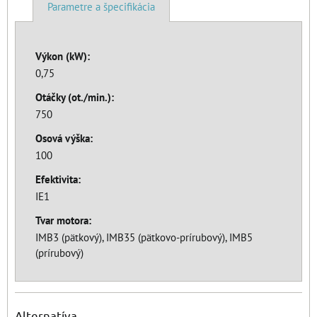
Parametre a špecifikácia
Výkon (kW):
0,75
Otáčky (ot./min.):
750
Osová výška:
100
Efektivita:
IE1
Tvar motora:
IMB3 (pätkový), IMB35 (pätkovo-prírubový), IMB5
(prírubový)
Alternatíva