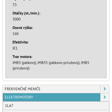
7,5
Otáčky (ot./min.):
3000
Osová výška:
160
Efektivita:
IE1
Tvar motora:
IMB3 (pätkový), IMB35 (pätkovo-prírubový), IMB5
(prírubový)
FREKVENČNÉ MENIČE
ELEKTROMOTORY
1LA7