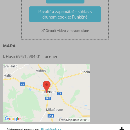
Povoliť a zapamätať - súhlas s
druhom cookie: Funkčné
Otvoriť video v novom okne
MAPA
J. Husa 694/1, 984 01 Lučenec
Vytvorené pomocou:
BiznisWeb.sk