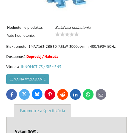
Hodnotenie produktu:
Zatiaľ bez hodnotenia.
Vaše hodnotenie:
Elektromotor 1MA7163-2BB60, 7,5kW, 3000ot/min, 400/690V, 50Hz
Dostupnosť:
Dopredaj / Náhrada
Výrobca:
INNOMOTICS / SIEMENS
CENA NA VYŽIADANIE
Bluesky
Twitter
Facebook
Pinterest
Reddit
LinkedIn
WhatsApp
E-
mail
Parametre a špecifikácia
Výkon (kW):