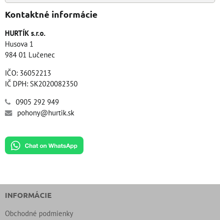
Kontaktné informácie
HURTÍK s.r.o.
Husova 1
984 01 Lučenec
IČO: 36052213
IČ DPH: SK2020082350
0905 292 949
pohony@hurtik.sk
INFORMÁCIE
Obchodné podmienky