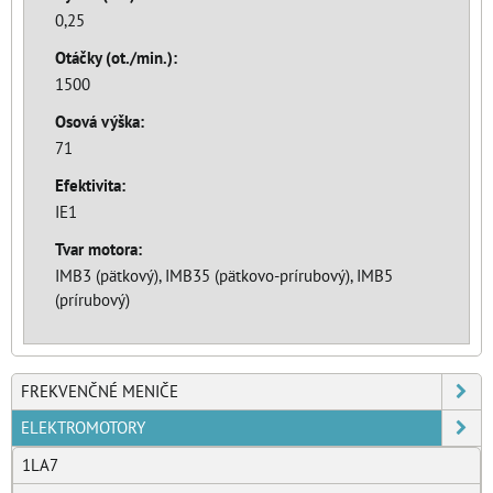
0,25
Otáčky (ot./min.):
1500
Osová výška:
71
Efektivita:
IE1
Tvar motora:
IMB3 (pätkový), IMB35 (pätkovo-prírubový), IMB5
(prírubový)
FREKVENČNÉ MENIČE
ELEKTROMOTORY
1LA7