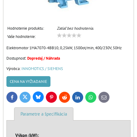
Hodnotenie produktu:
Zatiaľ bez hodnotenia.
Vaše hodnotenie:
Elektromotor 1MA7070-4BB10, 0,25kW, 1500ot/min, 400/230V, 50Hz
Dostupnosť:
Dopredaj / Náhrada
Výrobca:
INNOMOTICS / SIEMENS
CENA NA VYŽIADANIE
Bluesky
Twitter
Facebook
Pinterest
Reddit
LinkedIn
WhatsApp
E-
mail
Parametre a špecifikácia
Výkon (kW):