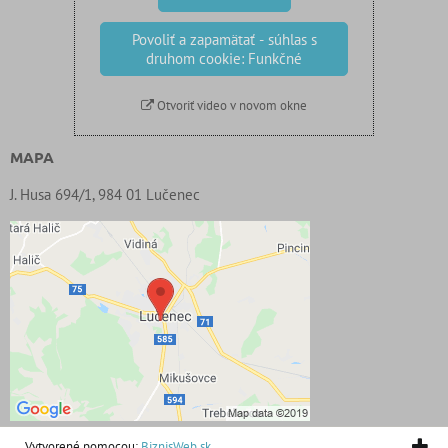
Povoliť a zapamätať - súhlas s
druhom cookie: Funkčné
Otvoriť video v novom okne
MAPA
J. Husa 694/1, 984 01 Lučenec
Vytvorené pomocou:
BiznisWeb.sk