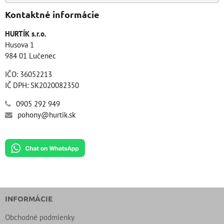
Kontaktné informácie
HURTÍK s.r.o.
Husova 1
984 01 Lučenec
IČO: 36052213
IČ DPH: SK2020082350
0905 292 949
pohony@hurtik.sk
INFORMÁCIE
Obchodné podmienky