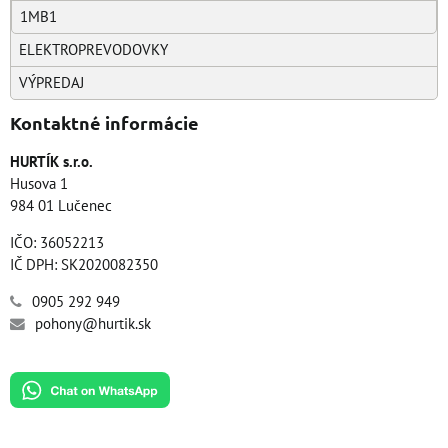
1MB1
ELEKTROPREVODOVKY
VÝPREDAJ
Kontaktné informácie
HURTÍK s.r.o.
Husova 1
984 01 Lučenec
IČO: 36052213
IČ DPH: SK2020082350
0905 292 949
pohony@hurtik.sk