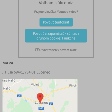
Voľbami súkromia
Prajete si načítať Youtube video?
Povoliť tentokrát
Povoliť a zapamätať - súhlas s
druhom cookie: Funkčné
Otvoriť video v novom okne
MAPA
J. Husa 694/1, 984 01 Lučenec