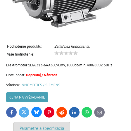
Hodnotenie produktu:
Zatiaľ bez hodnotenia.
Vaše hodnotenie:
Elektromotor 1LG6313-6AA60, 90kW, 1000ot/min, 400/690V, 50Hz
Dostupnosť:
Dopredaj / Náhrada
Výrobca:
INNOMOTICS / SIEMENS
CENA NA VYŽIADANIE
Bluesky
Twitter
Facebook
Pinterest
Reddit
LinkedIn
WhatsApp
E-
mail
Parametre a špecifikácia