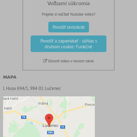
Voľbami súkromia
Prajete si načítať Youtube video?
Povoliť tentokrát
Povoliť a zapamätať - súhlas s
druhom cookie: Funkčné
Otvoriť video v novom okne
MAPA
J. Husa 694/1, 984 01 Lučenec