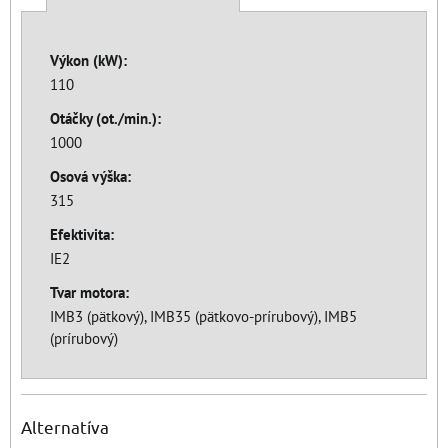
Výkon (kW):
110
Otáčky (ot./min.):
1000
Osová výška:
315
Efektivita:
IE2
Tvar motora:
IMB3 (pätkový), IMB35 (pätkovo-prírubový), IMB5
(prírubový)
Alternatíva