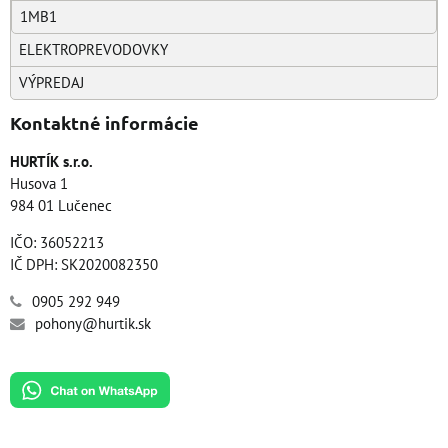
1MB1
ELEKTROPREVODOVKY
VÝPREDAJ
Kontaktné informácie
HURTÍK s.r.o.
Husova 1
984 01 Lučenec
IČO: 36052213
IČ DPH: SK2020082350
0905 292 949
pohony@hurtik.sk