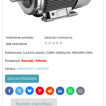
Hodnotenie produktu:
Zatiaľ bez hodnotenia.
Vaše hodnotenie:
Elektromotor 1LG6316-6AA60, 110kW, 1000ot/min, 400/690V, 50Hz
Dostupnosť:
Dopredaj / Náhrada
Výrobca:
INNOMOTICS / SIEMENS
CENA NA VYŽIADANIE
Bluesky
Twitter
Facebook
Pinterest
Reddit
LinkedIn
WhatsApp
E-
mail
Parametre a špecifikácia