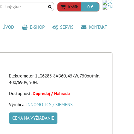
Košík
0 €
ÚVOD
E-SHOP
SERVIS
KONTAKT
Elektromotor 1LG6283-8AB60, 45kW, 750ot/min,
400/690V, 50Hz
Dostupnosť:
Dopredaj / Náhrada
Výrobca:
INNOMOTICS / SIEMENS
CENA NA VYŽIADANIE