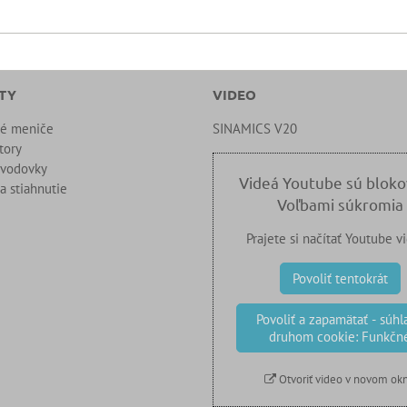
TY
VIDEO
né meniče
SINAMICS V20
tory
evodovky
Videá Youtube sú blok
a stiahnutie
Voľbami súkromia
Prajete si načítať Youtube v
Povoliť tentokrát
Povoliť a zapamätať - súhla
druhom cookie: Funkčn
Otvoriť video v novom ok