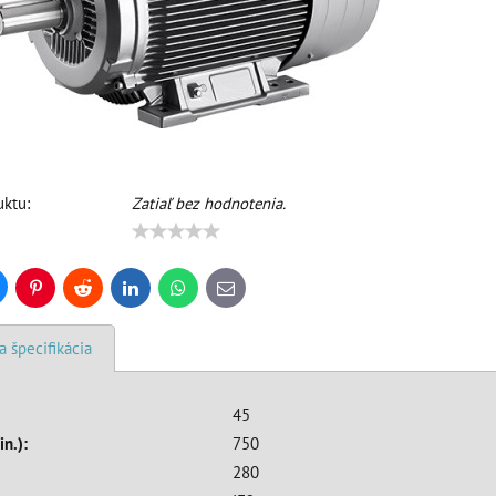
ktu:
Zatiaľ bez hodnotenia.
uesky
Pinterest
Reddit
LinkedIn
WhatsApp
E-
mail
a špecifikácia
45
in.):
750
280