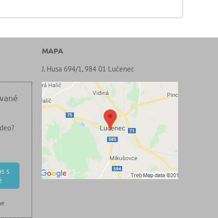
MAPA
J. Husa 694/1, 984 01 Lučenec
ované
ideo?
s s
é
ne