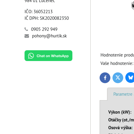
984 01 Lučenec
IČO: 36052213
IČ DPH: SK2020082350
0905 292 949
pohony@hurtik.sk
Hodnotenie produ
Vaše hodnotenie:
Bl
Twitter
Facebook
Parametre 
Výkon (kW):
Otáčky (ot./m
Osová výška: