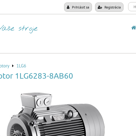
Prihlásiť sa
Registrácia
otory
1LG6
otor 1LG6283-8AB60