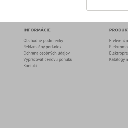
INFORMÁCIE
PRODUK
Obchodné podmienky
Frekvenč
Reklamačný poriadok
Elektromo
Ochrana osobných údajov
Elektropr
Vypracovať cenovú ponuku
Katalógy n
Kontakt