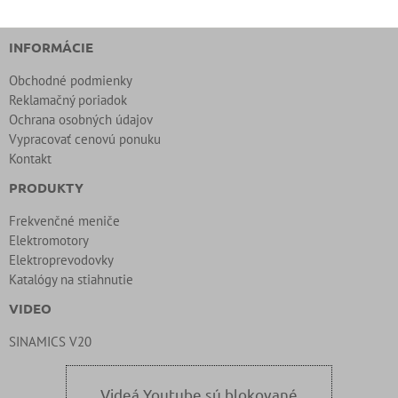
INFORMÁCIE
Obchodné podmienky
Reklamačný poriadok
Ochrana osobných údajov
Vypracovať cenovú ponuku
Kontakt
PRODUKTY
Frekvenčné meniče
Elektromotory
Elektroprevodovky
Katalógy na stiahnutie
VIDEO
SINAMICS V20
Videá Youtube sú blokované