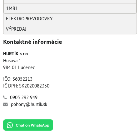
1MB1
ELEKTROPREVODOVKY
VÝPREDAJ
Kontaktné informácie
HURTÍK s.r.o.
Husova 1
984 01 Lučenec
IČO: 36052213
IČ DPH: SK2020082350
0905 292 949
pohony@hurtik.sk