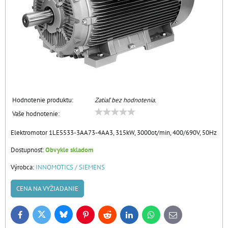
Hodnotenie produktu:
Zatiaľ bez hodnotenia.
Vaše hodnotenie:
Elektromotor 1LE5533-3AA73-4AA3, 315kW, 3000ot/min, 400/690V, 50Hz
Dostupnosť:
Obvykle skladom
Výrobca:
INNOMOTICS / SIEMENS
CENA NA VYŽIADANIE
Bluesky
Twitter
Facebook
Pinterest
Reddit
LinkedIn
WhatsApp
E-
mail