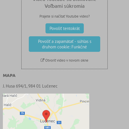
Voľbami súkromia
Prajete si načítať Youtube video?
Povoliť tentokrát
Povoliť a zapamätať - súhlas s
druhom cookie: Funkčné
Otvoriť video v novom okne
MAPA
J. Husa 694/1, 984 01 Lučenec