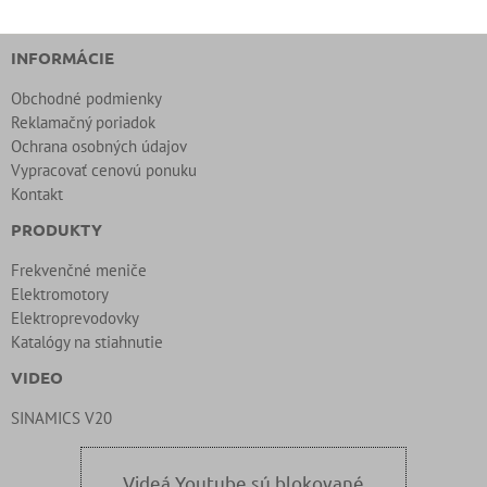
INFORMÁCIE
Obchodné podmienky
Reklamačný poriadok
Ochrana osobných údajov
Vypracovať cenovú ponuku
Kontakt
PRODUKTY
Frekvenčné meniče
Elektromotory
Elektroprevodovky
Katalógy na stiahnutie
VIDEO
SINAMICS V20
Videá Youtube sú blokované