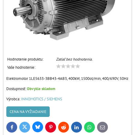
Hodnotenie produktu:
Zatiaľ bez hodnotenia.
Vaše hodnotenie:
Elektromotor 1LE5633-3BB43-4AB3, 400kW, 1500ot/min, 400/690V, 50Hz
Dostupnosť:
Obvykle skladom
Výrobca:
INNOMOTICS / SIEMENS
CENA NA VYŽIADANIE
Bluesky
Twitter
Facebook
Pinterest
Reddit
LinkedIn
WhatsApp
E-
mail