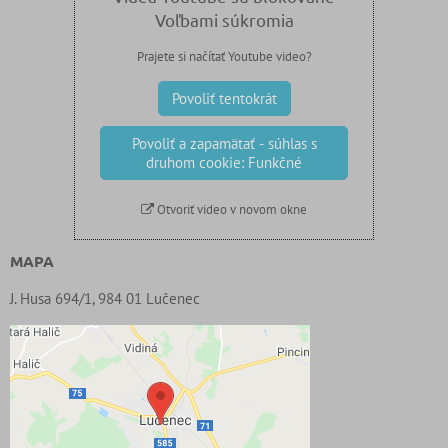
Voľbami súkromia
Prajete si načítať Youtube video?
Povoliť tentokrát
Povoliť a zapamätať - súhlas s
druhom cookie: Funkčné
Otvoriť video v novom okne
MAPA
J. Husa 694/1, 984 01 Lučenec