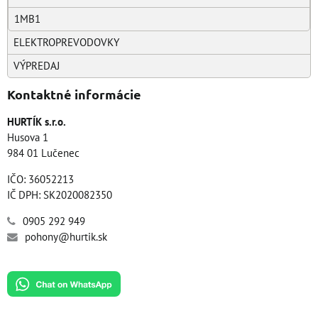
1MB1
ELEKTROPREVODOVKY
VÝPREDAJ
Kontaktné informácie
HURTÍK s.r.o.
Husova 1
984 01 Lučenec
IČO: 36052213
IČ DPH: SK2020082350
0905 292 949
pohony@hurtik.sk