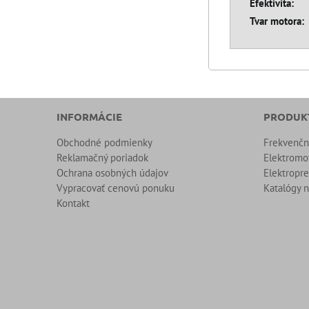
Efektivita:
Tvar motora:
INFORMÁCIE
PRODUK
Obchodné podmienky
Frekvenč
Reklamačný poriadok
Elektromo
Ochrana osobných údajov
Elektropr
Vypracovať cenovú ponuku
Katalógy n
Kontakt