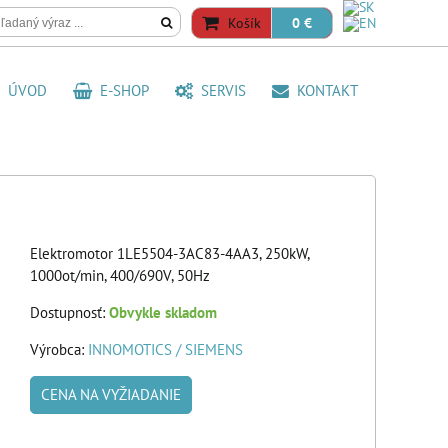
Košík
0 €
ÚVOD
E-SHOP
SERVIS
KONTAKT
Elektromotor 1LE5504-3AC83-4AA3, 250kW,
1000ot/min, 400/690V, 50Hz
Dostupnosť:
Obvykle skladom
Výrobca:
INNOMOTICS / SIEMENS
CENA NA VYŽIADANIE