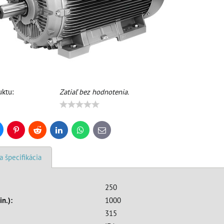
ktu:
Zatiaľ bez hodnotenia.
uesky
Pinterest
Reddit
LinkedIn
WhatsApp
E-
mail
a špecifikácia
250
in.):
1000
315