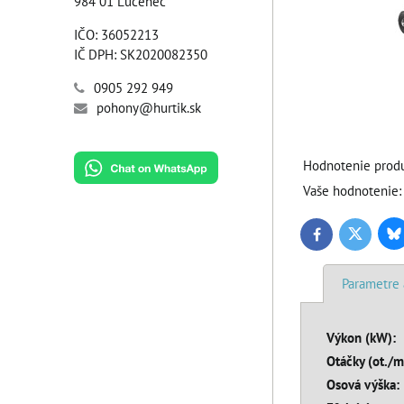
984 01 Lučenec
IČO: 36052213
IČ DPH: SK2020082350
0905 292 949
pohony@hurtik.sk
Hodnotenie produ
Vaše hodnotenie:
Bl
Twitter
Facebook
Parametre 
Výkon (kW):
Otáčky (ot./m
Osová výška: