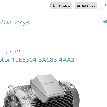
Prihlásiť sa
Registrácia
otory
1LE5
otor 1LE5504-3AC83-4AA3