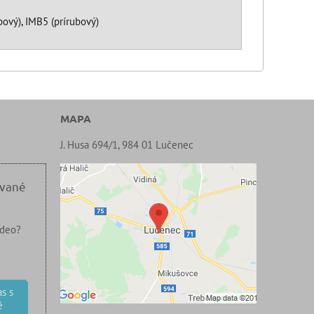
ový), IMB5 (prírubový)
MAPA
J. Husa 694/1, 984 01 Lučenec
ované
ideo?
s s
é