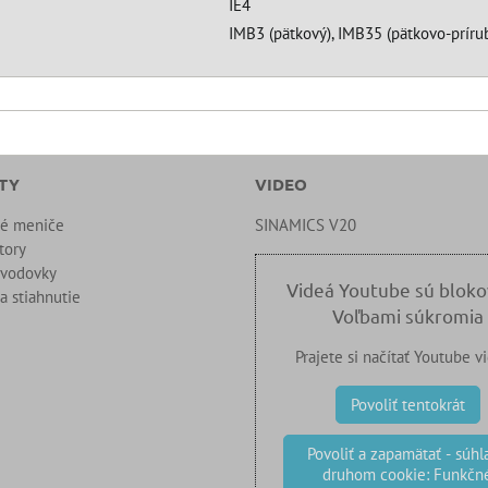
IE4
IMB3 (pätkový), IMB35 (pätkovo-prírub
TY
VIDEO
né meniče
SINAMICS V20
tory
evodovky
Videá Youtube sú blok
a stiahnutie
Voľbami súkromia
Prajete si načítať Youtube v
Povoliť tentokrát
Povoliť a zapamätať - súhla
druhom cookie: Funkčn