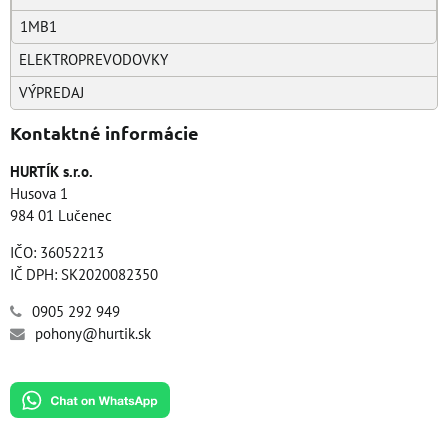
1MB1
ELEKTROPREVODOVKY
VÝPREDAJ
Kontaktné informácie
HURTÍK s.r.o.
Husova 1
984 01 Lučenec
IČO: 36052213
IČ DPH: SK2020082350
0905 292 949
pohony@hurtik.sk