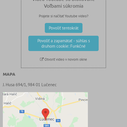
Voľbami súkromia
Prajete si načítať Youtube video?
Povoliť tentokrát
Povoliť a zapamätať - súhlas s
druhom cookie: Funkčné
Otvoriť video v novom okne
MAPA
J. Husa 694/1, 984 01 Lučenec