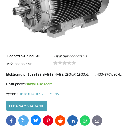
Hodnotenie produktu:
Zatiaľ bez hodnotenia.
Vaše hodnotenie:
Elektromotor 1LE5683-3AB63-4AB3, 250kW, 1500ot/min, 400/690V, 50Hz
Dostupnosť:
Obvykle skladom
Výrobca:
INNOMOTICS / SIEMENS
CENA NA VYŽIADANIE
Bluesky
Twitter
Facebook
Pinterest
Reddit
LinkedIn
WhatsApp
E-
mail