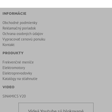
INFORMÁCIE
Obchodné podmienky
Reklamačný poriadok
Ochrana osobných údajov
Vypracovať cenovú ponuku
Kontakt
PRODUKTY
Frekvenčné meniče
Elektromotory
Elektroprevodovky
Katalógy na stiahnutie
VIDEO
SINAMICS V20
Videá Youtube sú blokované