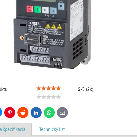
ktu:
5
/
5
(
2
x)
uesky
Pinterest
Reddit
LinkedIn
WhatsApp
E-
mail
a špecifikácia
Technický list