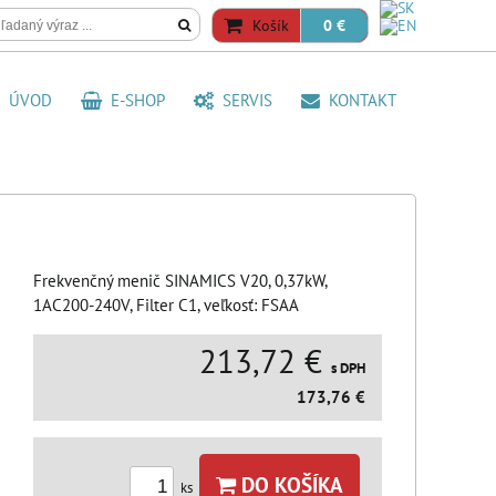
Košík
0 €
ÚVOD
E-SHOP
SERVIS
KONTAKT
Frekvenčný menič SINAMICS V20, 0,37kW,
1AC200-240V, Filter C1, veľkosť: FSAA
213,72 €
s DPH
173,76 €
DO KOŠÍKA
ks