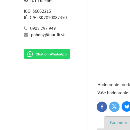
984 01 Lučenec
IČO: 36052213
IČ DPH: SK2020082350
0905 292 949
pohony@hurtik.sk
Hodnotenie produ
Vaše hodnotenie:
Bl
Twitter
Facebook
Parametre 