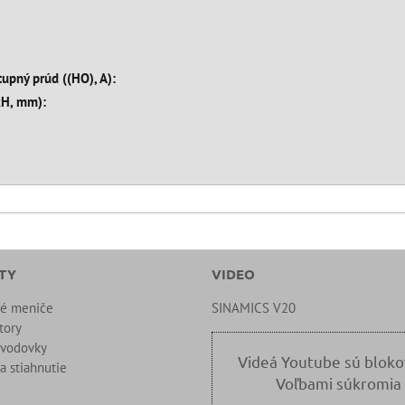
upný prúd ((HO), A):
xH, mm):
TY
VIDEO
né meniče
SINAMICS V20
tory
evodovky
Videá Youtube sú blok
a stiahnutie
Voľbami súkromia