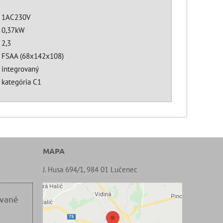
1AC230V
0,37kW
2,3
FSAA (68x142x108)
integrovaný
kategória C1
MAPA
J. Husa 694/1, 984 01 Lučenec
ované