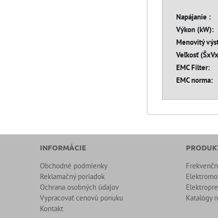
Napájanie :
Výkon (kW):
Menovitý výst
Veľkosť (ŠxV
EMC Filter:
EMC norma:
INFORMÁCIE
PRODUK
Obchodné podmienky
Frekvenč
Reklamačný poriadok
Elektromo
Ochrana osobných údajov
Elektropr
Vypracovať cenovú ponuku
Katalógy n
Kontakt