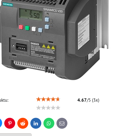
ktu:
4.67
/
5
(
3
x)
uesky
Pinterest
Reddit
LinkedIn
WhatsApp
E-
mail