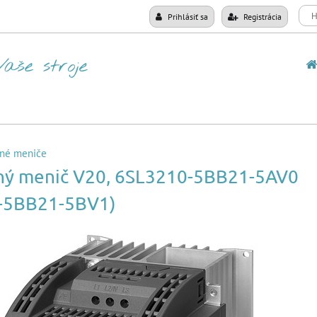
Prihlásiť sa
Registrácia
né meniče
ný menič V20, 6SL3210-5BB21-5AV0
-5BB21-5BV1)