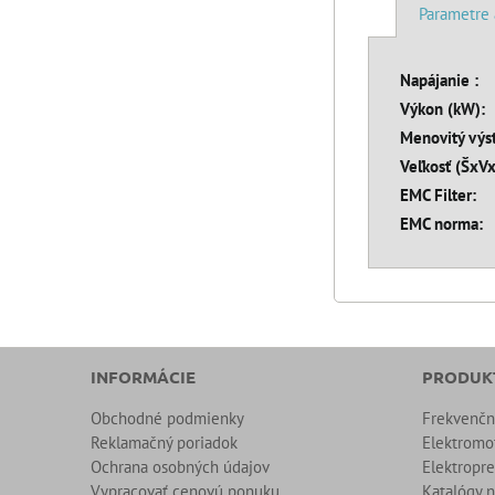
Parametre 
Napájanie :
Výkon (kW):
Menovitý výst
Veľkosť (ŠxV
EMC Filter:
EMC norma:
INFORMÁCIE
PRODUK
Obchodné podmienky
Frekvenč
Reklamačný poriadok
Elektromo
Ochrana osobných údajov
Elektropr
Vypracovať cenovú ponuku
Katalógy n