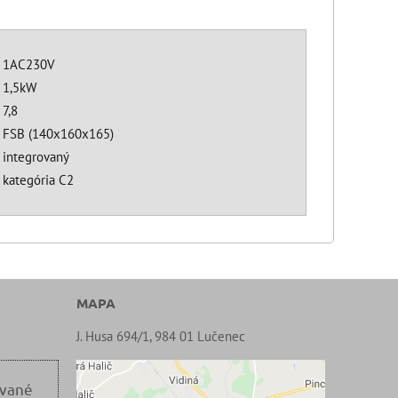
1AC230V
1,5kW
7,8
FSB (140x160x165)
integrovaný
kategória C2
MAPA
J. Husa 694/1, 984 01 Lučenec
ované