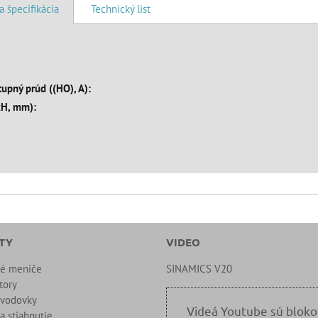
a špecifikácia
Technický list
upný prúd ((HO), A):
xH, mm):
TY
VIDEO
né meniče
SINAMICS V20
tory
evodovky
Videá Youtube sú blok
a stiahnutie