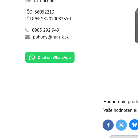
984 01 Lučenec
IČO: 36052213
IČ DPH: SK2020082350
0905 292 949
pohony@hurtik.sk
Hodnotenie produ
Vaše hodnotenie:
Bl
Twitter
Facebook