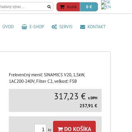
Košík
0 €
ÚVOD
E-SHOP
SERVIS
KONTAKT
Frekvenčný menič SINAMICS V20, 1,5kW,
1AC200-240V, Filter C2, veľkosť: FSB
317,23 €
s DPH
257,91 €
DO KOŠÍKA
ks