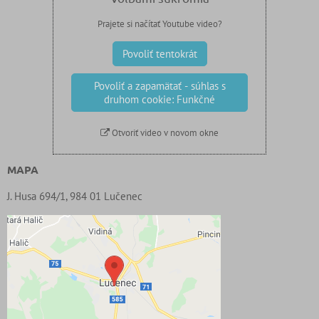
Prajete si načítať Youtube video?
Povoliť tentokrát
Povoliť a zapamätať - súhlas s
druhom cookie: Funkčné
Otvoriť video v novom okne
MAPA
J. Husa 694/1, 984 01 Lučenec