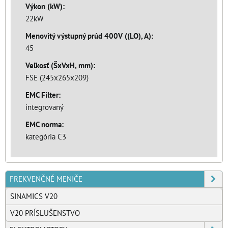
Výkon (kW):
22kW
Menovitý výstupný prúd 400V ((LO), A):
45
Veľkosť (ŠxVxH, mm):
FSE (245x265x209)
EMC Filter:
integrovaný
EMC norma:
kategória C3
FREKVENČNÉ MENIČE
SINAMICS V20
V20 PRÍSLUŠENSTVO