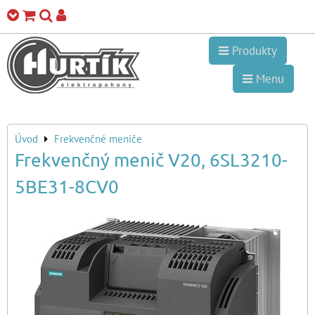
Produkty
Menu
Úvod
Frekvenčné meniče
Frekvenčný menič V20, 6SL3210-
5BE31-8CV0