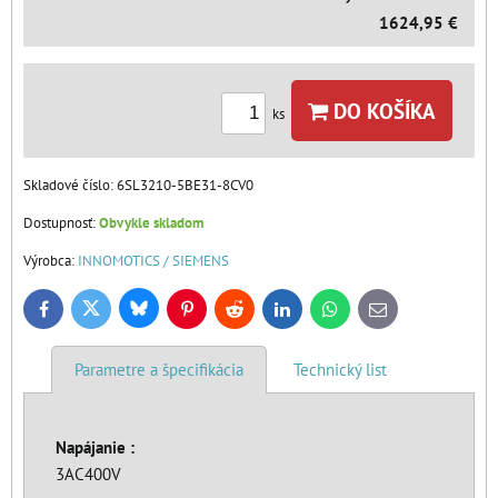
1624,95 €
DO KOŠÍKA
ks
Skladové číslo:
6SL3210-5BE31-8CV0
Dostupnosť:
Obvykle skladom
Výrobca:
INNOMOTICS / SIEMENS
Bluesky
Twitter
Facebook
Pinterest
Reddit
LinkedIn
WhatsApp
E-
mail
Parametre a špecifikácia
Technický list
Napájanie :
3AC400V