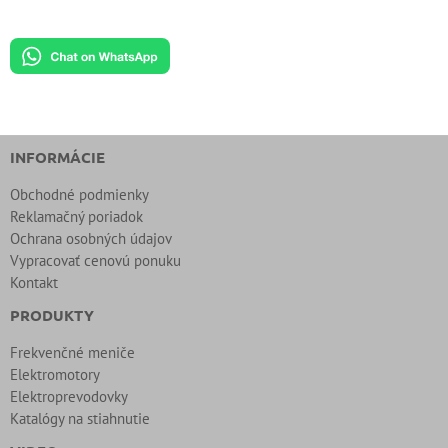
INFORMÁCIE
Obchodné podmienky
Reklamačný poriadok
Ochrana osobných údajov
Vypracovať cenovú ponuku
Kontakt
PRODUKTY
Frekvenčné meniče
Elektromotory
Elektroprevodovky
Katalógy na stiahnutie