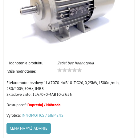
Hodnotenie produktu:
Zatiaľ bez hodnotenia.
Vaše hodnotenie:
Elektromotor brzdový 1LA7070-4AB10-Z G26, 0,25kW, 1500ot/min,
230/400V, 50Hz, IMB3
Skladové číslo:
1LA7070-4AB10-Z G26
Dostupnosť:
Dopredaj / Náhrada
Výrobca:
INNOMOTICS / SIEMENS
CENA NA VYŽIADANIE