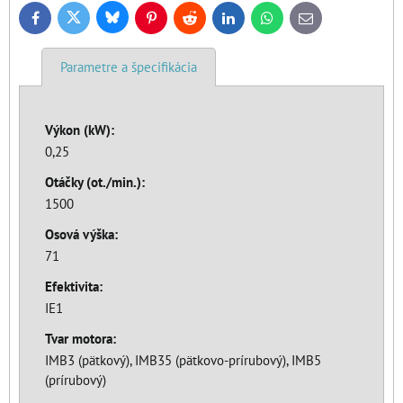
Bluesky
Twitter
Facebook
Pinterest
Reddit
LinkedIn
WhatsApp
E-
mail
Parametre a špecifikácia
Výkon (kW):
0,25
Otáčky (ot./min.):
1500
Osová výška:
71
Efektivita:
IE1
Tvar motora:
IMB3 (pätkový), IMB35 (pätkovo-prírubový), IMB5
(prírubový)