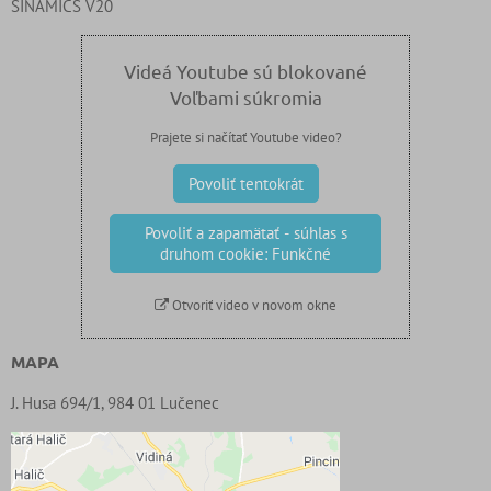
SINAMICS V20
Videá Youtube sú blokované
Voľbami súkromia
Prajete si načítať Youtube video?
Povoliť tentokrát
Povoliť a zapamätať - súhlas s
druhom cookie: Funkčné
Otvoriť video v novom okne
MAPA
J. Husa 694/1, 984 01 Lučenec