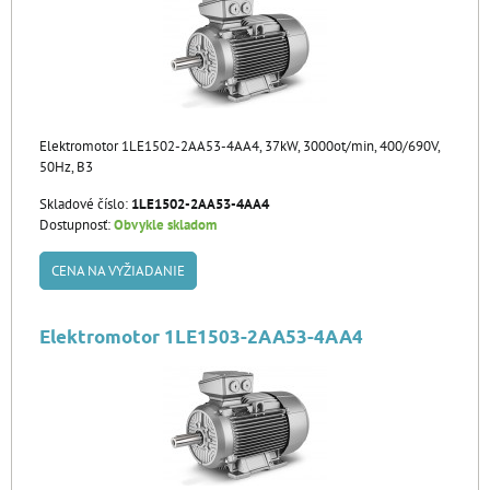
Elektromotor 1LE1502-2AA53-4AA4, 37kW, 3000ot/min, 400/690V,
50Hz, B3
Skladové číslo:
1LE1502-2AA53-4AA4
Dostupnosť:
Obvykle skladom
CENA NA VYŽIADANIE
Elektromotor 1LE1503-2AA53-4AA4