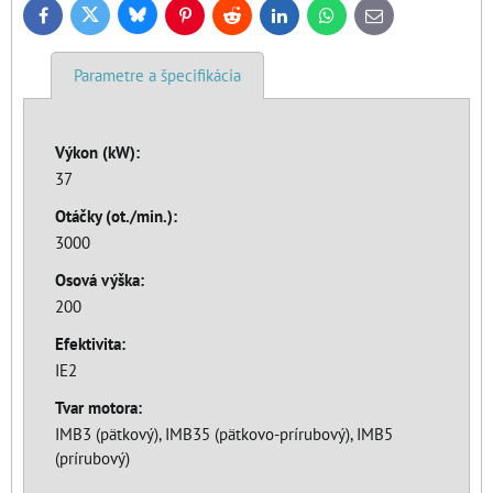
Bluesky
Twitter
Facebook
Pinterest
Reddit
LinkedIn
WhatsApp
E-
mail
Parametre a špecifikácia
Výkon (kW):
37
Otáčky (ot./min.):
3000
Osová výška:
200
Efektivita:
IE2
Tvar motora:
IMB3 (pätkový), IMB35 (pätkovo-prírubový), IMB5
(prírubový)