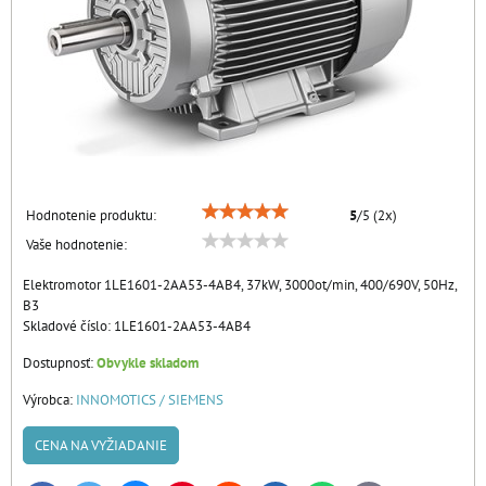
Hodnotenie produktu:
5
/
5
(
2
x)
Vaše hodnotenie:
Elektromotor 1LE1601-2AA53-4AB4, 37kW, 3000ot/min, 400/690V, 50Hz,
B3
Skladové číslo:
1LE1601-2AA53-4AB4
Dostupnosť:
Obvykle skladom
Výrobca:
INNOMOTICS / SIEMENS
CENA NA VYŽIADANIE