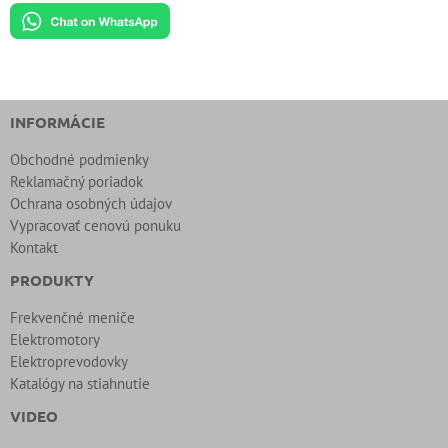
INFORMÁCIE
Obchodné podmienky
Reklamačný poriadok
Ochrana osobných údajov
Vypracovať cenovú ponuku
Kontakt
PRODUKTY
Frekvenčné meniče
Elektromotory
Elektroprevodovky
Katalógy na stiahnutie
VIDEO