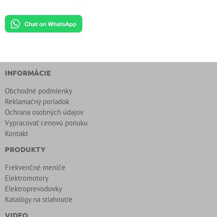
INFORMÁCIE
Obchodné podmienky
Reklamačný poriadok
Ochrana osobných údajov
Vypracovať cenovú ponuku
Kontakt
PRODUKTY
Frekvenčné meniče
Elektromotory
Elektroprevodovky
Katalógy na stiahnutie
VIDEO