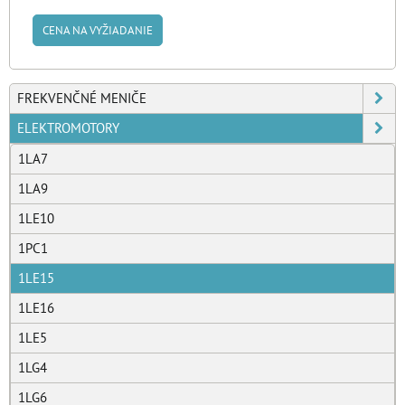
CENA NA VYŽIADANIE
FREKVENČNÉ MENIČE
ELEKTROMOTORY
1LA7
1LA9
1LE10
1PC1
1LE15
1LE16
1LE5
1LG4
1LG6