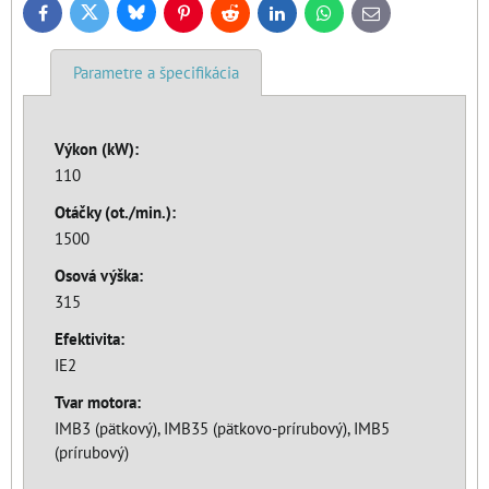
Bluesky
Twitter
Facebook
Pinterest
Reddit
LinkedIn
WhatsApp
E-
mail
Parametre a špecifikácia
Výkon (kW):
110
Otáčky (ot./min.):
1500
Osová výška:
315
Efektivita:
IE2
Tvar motora:
IMB3 (pätkový), IMB35 (pätkovo-prírubový), IMB5
(prírubový)