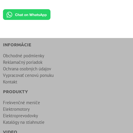
INFORMÁCIE
Obchodné podmienky
Reklamačný poriadok
Ochrana osobných údajov
Vypracovať cenovú ponuku
Kontakt
PRODUKTY
Frekvenčné meniče
Elektromotory
Elektroprevodovky
Katalógy na stiahnutie
VIDEO