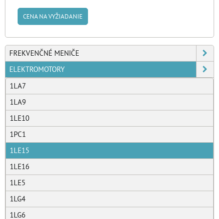
CENA NA VYŽIADANIE
FREKVENČNÉ MENIČE
ELEKTROMOTORY
1LA7
1LA9
1LE10
1PC1
1LE15
1LE16
1LE5
1LG4
1LG6