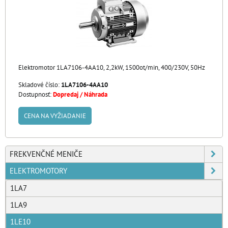
Elektromotor 1LA7106-4AA10, 2,2kW, 1500ot/min, 400/230V, 50Hz
Skladové číslo:
1LA7106-4AA10
Dostupnosť:
Dopredaj / Náhrada
CENA NA VYŽIADANIE
FREKVENČNÉ MENIČE
ELEKTROMOTORY
1LA7
1LA9
1LE10