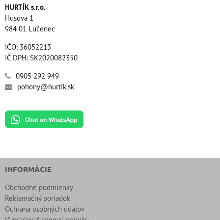
HURTÍK s.r.o.
Husova 1
984 01 Lučenec
IČO: 36052213
IČ DPH: SK2020082350
0905 292 949
pohony@hurtik.sk
INFORMÁCIE
Obchodné podmienky
Reklamačný poriadok
Ochrana osobných údajov
Vypracovať cenovú ponuku