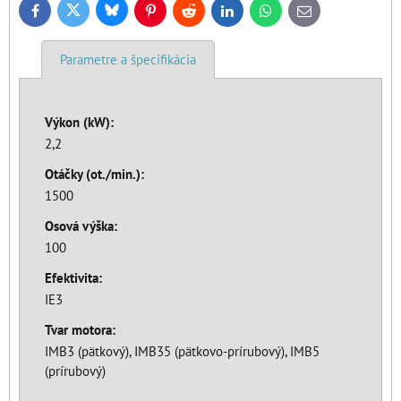
Bluesky
Twitter
Facebook
Pinterest
Reddit
LinkedIn
WhatsApp
E-
mail
Parametre a špecifikácia
Výkon (kW):
2,2
Otáčky (ot./min.):
1500
Osová výška:
100
Efektivita:
IE3
Tvar motora:
IMB3 (pätkový), IMB35 (pätkovo-prírubový), IMB5
(prírubový)