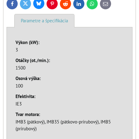
Bluesky
Twitter
Facebook
Pinterest
Reddit
LinkedIn
WhatsApp
E-
mail
Parametre a špecifikácia
Výkon (kW):
3
Otáčky (ot./min.):
1500
Osová výška:
100
Efektivita:
IE3
Tvar motora:
IMB3 (pätkový), IMB35 (pätkovo-prírubový), IMB5
(prírubový)