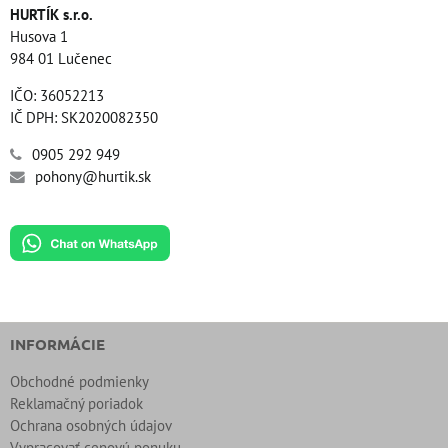
HURTÍK s.r.o.
Husova 1
984 01 Lučenec
IČO: 36052213
IČ DPH: SK2020082350
0905 292 949
pohony@hurtik.sk
INFORMÁCIE
Obchodné podmienky
Reklamačný poriadok
Ochrana osobných údajov
Vypracovať cenovú ponuku