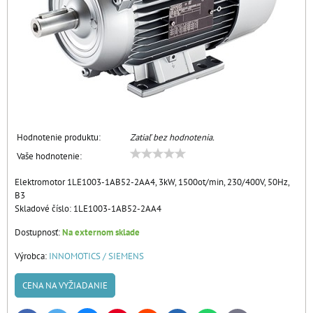
Hodnotenie produktu:
Zatiaľ bez hodnotenia.
Vaše hodnotenie:
Elektromotor 1LE1003-1AB52-2AA4, 3kW, 1500ot/min, 230/400V, 50Hz,
B3
Skladové číslo:
1LE1003-1AB52-2AA4
Dostupnosť:
Na externom sklade
Výrobca:
INNOMOTICS / SIEMENS
CENA NA VYŽIADANIE