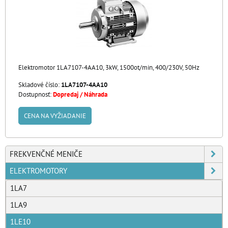
Elektromotor 1LA7107-4AA10, 3kW, 1500ot/min, 400/230V, 50Hz
Skladové číslo:
1LA7107-4AA10
Dostupnosť:
Dopredaj / Náhrada
CENA NA VYŽIADANIE
FREKVENČNÉ MENIČE
ELEKTROMOTORY
1LA7
1LA9
1LE10