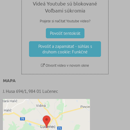
Videá Youtube sú blokované
Voľbami súkromia
Prajete si načítať Youtube video?
Povoliť tentokrát
Povoliť a zapamätať - súhlas s
druhom cookie: Funkčné
Otvoriť video v novom okne
MAPA
J. Husa 694/1, 984 01 Lučenec