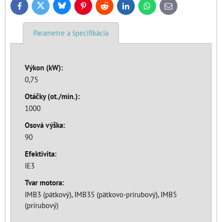
Bluesky
Twitter
Facebook
Pinterest
Reddit
LinkedIn
WhatsApp
E-
mail
Parametre a špecifikácia
Výkon (kW):
0,75
Otáčky (ot./min.):
1000
Osová výška:
90
Efektivita:
IE3
Tvar motora:
IMB3 (pätkový), IMB35 (pätkovo-prírubový), IMB5
(prírubový)