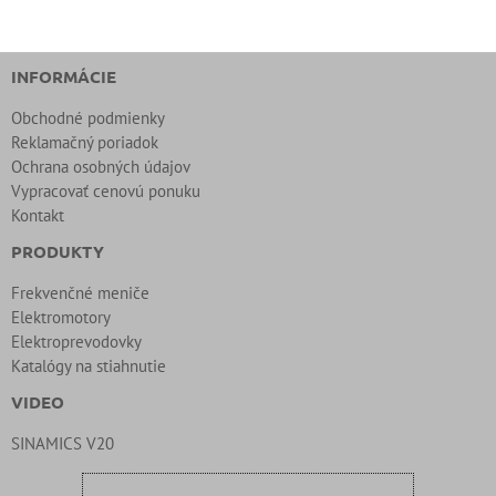
INFORMÁCIE
Obchodné podmienky
Reklamačný poriadok
Ochrana osobných údajov
Vypracovať cenovú ponuku
Kontakt
PRODUKTY
Frekvenčné meniče
Elektromotory
Elektroprevodovky
Katalógy na stiahnutie
VIDEO
SINAMICS V20