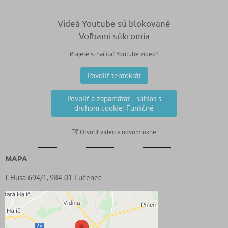
Videá Youtube sú blokované
Voľbami súkromia
Prajete si načítať Youtube video?
Povoliť tentokrát
Povoliť a zapamätať - súhlas s
druhom cookie: Funkčné
Otvoriť video v novom okne
MAPA
J. Husa 694/1, 984 01 Lučenec