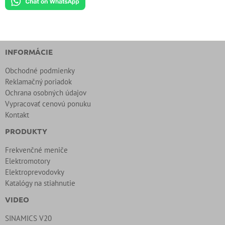
INFORMÁCIE
Obchodné podmienky
Reklamačný poriadok
Ochrana osobných údajov
Vypracovať cenovú ponuku
Kontakt
PRODUKTY
Frekvenčné meniče
Elektromotory
Elektroprevodovky
Katalógy na stiahnutie
VIDEO
SINAMICS V20