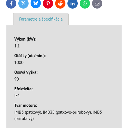
Bluesky
Twitter
Facebook
Pinterest
Reddit
LinkedIn
WhatsApp
E-
mail
Parametre a špecifikácia
Výkon (kW):
1,1
Otáčky (ot./min.):
1000
Osová výška:
90
Efektivita:
IE1
Tvar motora:
IMB3 (pätkový), IMB35 (pätkovo-prírubový), IMB5
(prírubový)