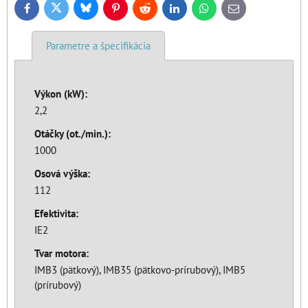
Bluesky
Twitter
Facebook
Pinterest
Reddit
LinkedIn
WhatsApp
E-
mail
Parametre a špecifikácia
Výkon (kW):
2,2
Otáčky (ot./min.):
1000
Osová výška:
112
Efektivita:
IE2
Tvar motora:
IMB3 (pätkový), IMB35 (pätkovo-prírubový), IMB5
(prírubový)