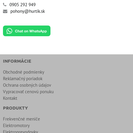
0905 292 949
pohony@hurtik.sk
INFORMÁCIE
Obchodné podmienky
Reklamačný poriadok
Ochrana osobných údajov
Vypracovať cenovú ponuku
Kontakt
PRODUKTY
Frekvenčné meniče
Elektromotory
Elektroprevodovky