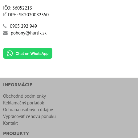
IČO: 36052213
IČ DPH: SK2020082350
0905 292 949
pohony@hurtik.sk
INFORMÁCIE
Obchodné podmienky
Reklamačný poriadok
Ochrana osobných údajov
Vypracovať cenovú ponuku
Kontakt
PRODUKTY