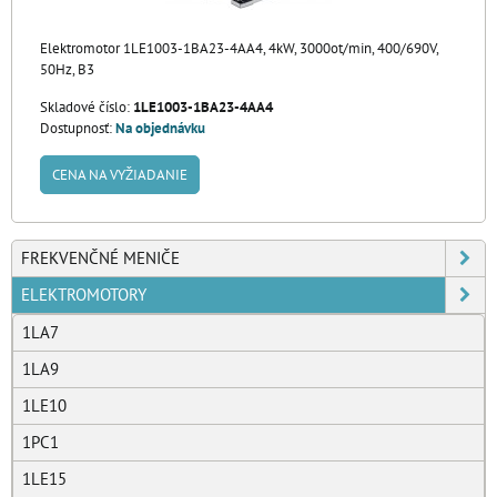
Elektromotor 1LE1003-1BA23-4AA4, 4kW, 3000ot/min, 400/690V,
50Hz, B3
Skladové číslo:
1LE1003-1BA23-4AA4
Dostupnosť:
Na objednávku
CENA NA VYŽIADANIE
FREKVENČNÉ MENIČE
ELEKTROMOTORY
1LA7
1LA9
1LE10
1PC1
1LE15