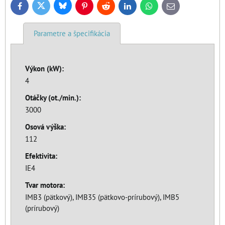
Bluesky
Twitter
Facebook
Pinterest
Reddit
LinkedIn
WhatsApp
E-
mail
Parametre a špecifikácia
Výkon (kW):
4
Otáčky (ot./min.):
3000
Osová výška:
112
Efektivita:
IE4
Tvar motora:
IMB3 (pätkový), IMB35 (pätkovo-prírubový), IMB5
(prírubový)