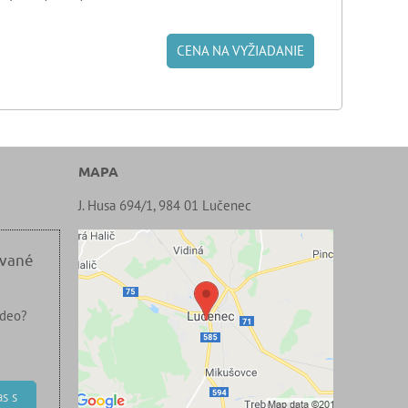
CENA NA VYŽIADANIE
MAPA
J. Husa 694/1, 984 01 Lučenec
ované
ideo?
s s