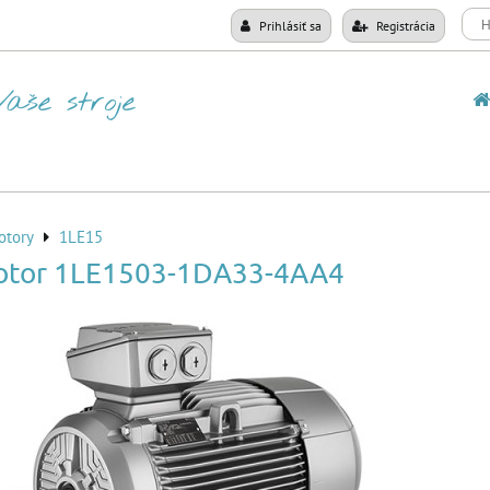
Prihlásiť sa
Registrácia
otory
1LE15
otor 1LE1503-1DA33-4AA4