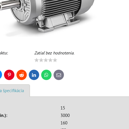
ktu:
Zatiaľ bez hodnotenia.
uesky
Pinterest
Reddit
LinkedIn
WhatsApp
E-
mail
a špecifikácia
15
in.):
3000
160