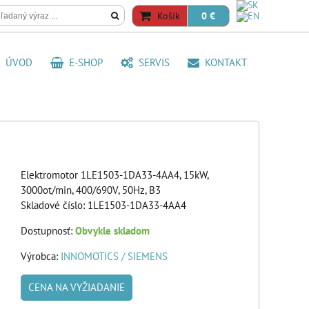
Košík
0 €
ÚVOD
E-SHOP
SERVIS
KONTAKT
Elektromotor 1LE1503-1DA33-4AA4, 15kW,
3000ot/min, 400/690V, 50Hz, B3
Skladové číslo:
1LE1503-1DA33-4AA4
Dostupnosť:
Obvykle skladom
Výrobca:
INNOMOTICS / SIEMENS
CENA NA VYŽIADANIE