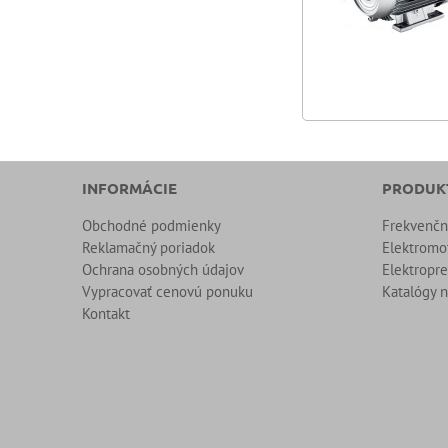
INFORMÁCIE
PRODUK
Obchodné podmienky
Frekvenč
Reklamačný poriadok
Elektromo
Ochrana osobných údajov
Elektropr
Vypracovať cenovú ponuku
Katalógy n
Kontakt