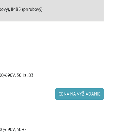
ový), IMB5 (prírubový)
0/690V, 50Hz, B3
CENA NA VYŽIADANIE
00/690V, 50Hz