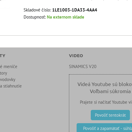
Skladové číslo:
1LE1003-1DA33-4AA4
Dostupnosť:
Na externom sklade
TY
VIDEO
né meniče
SINAMICS V20
tory
evodovky
Videá Youtube sú blok
a stiahnutie
Voľbami súkromia
Prajete si načítať Youtube v
Povoliť tentokrát
Povoliť a zapamätať - súhla