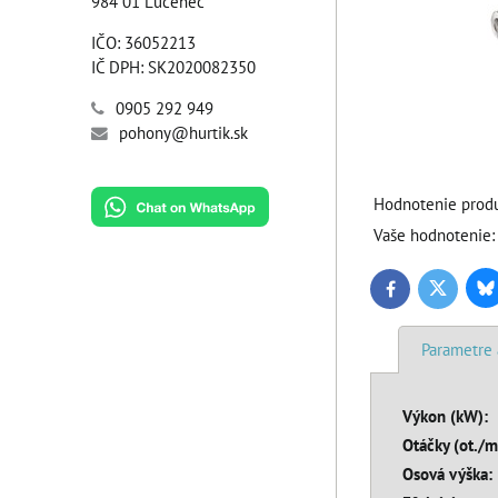
984 01 Lučenec
IČO: 36052213
IČ DPH: SK2020082350
0905 292 949
pohony@hurtik.sk
Hodnotenie produ
Vaše hodnotenie:
Bl
Twitter
Facebook
Parametre 
Výkon (kW):
Otáčky (ot./m
Osová výška: