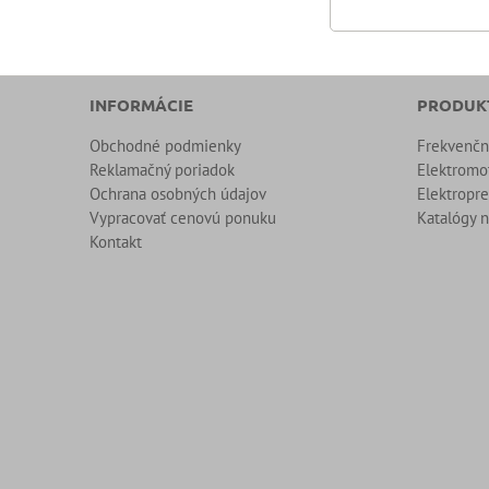
INFORMÁCIE
PRODUK
Obchodné podmienky
Frekvenč
Reklamačný poriadok
Elektromo
Ochrana osobných údajov
Elektropr
Vypracovať cenovú ponuku
Katalógy n
Kontakt