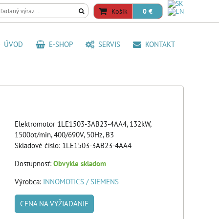
Košík
0 €
ÚVOD
E-SHOP
SERVIS
KONTAKT
Elektromotor 1LE1503-3AB23-4AA4, 132kW,
1500ot/min, 400/690V, 50Hz, B3
Skladové číslo:
1LE1503-3AB23-4AA4
Dostupnosť:
Obvykle skladom
Výrobca:
INNOMOTICS / SIEMENS
CENA NA VYŽIADANIE