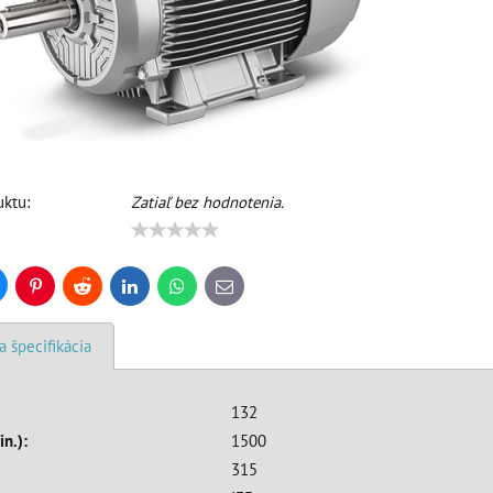
ktu:
Zatiaľ bez hodnotenia.
uesky
Pinterest
Reddit
LinkedIn
WhatsApp
E-
mail
a špecifikácia
132
in.):
1500
315