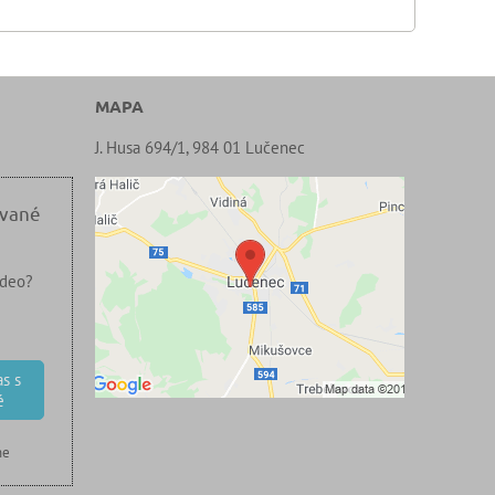
MAPA
J. Husa 694/1, 984 01 Lučenec
ované
ideo?
s s
é
ne