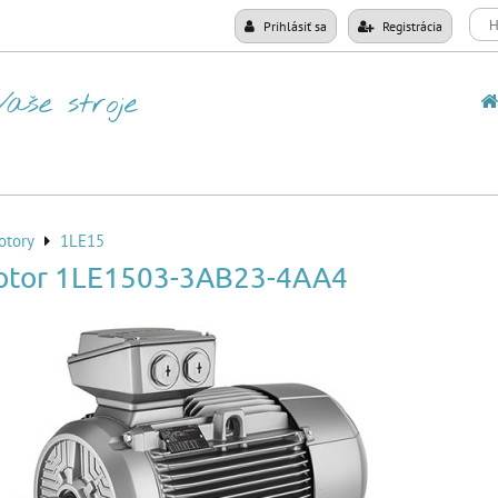
Prihlásiť sa
Registrácia
otory
1LE15
otor 1LE1503-3AB23-4AA4