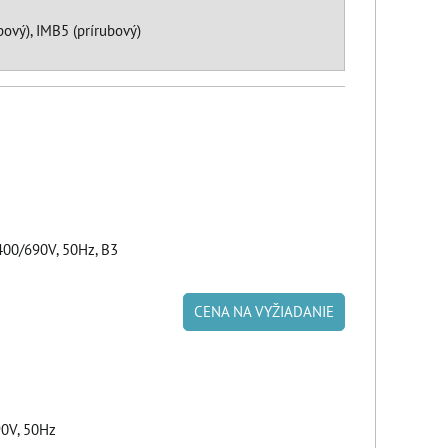
ový), IMB5 (prírubový)
00/690V, 50Hz, B3
CENA NA VYŽIADANIE
90V, 50Hz