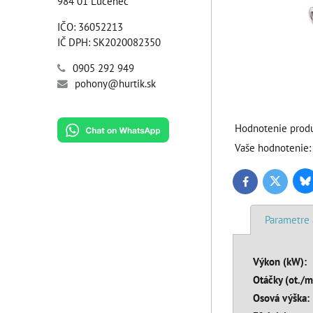
984 01 Lučenec
IČO: 36052213
IČ DPH: SK2020082350
0905 292 949
pohony@hurtik.sk
Hodnotenie produ
Vaše hodnotenie:
Bl
Twitter
Facebook
Parametre 
Výkon (kW):
Otáčky (ot./m
Osová výška: