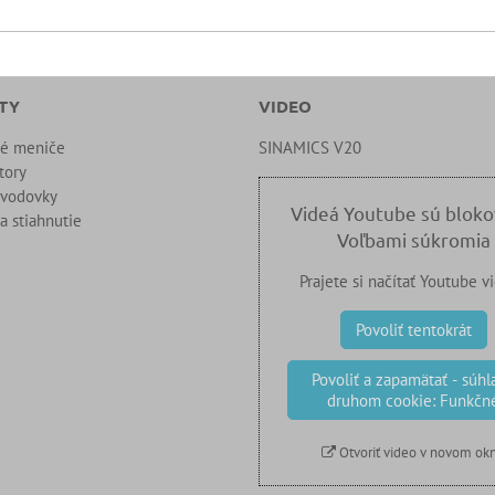
TY
VIDEO
né meniče
SINAMICS V20
tory
evodovky
Videá Youtube sú blok
a stiahnutie
Voľbami súkromia
Prajete si načítať Youtube v
Povoliť tentokrát
Povoliť a zapamätať - súhla
druhom cookie: Funkčn
Otvoriť video v novom ok