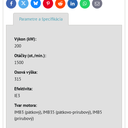
Bluesky
Twitter
Facebook
Pinterest
Reddit
LinkedIn
WhatsApp
E-
mail
Parametre a špecifikácia
Výkon (kW):
200
Otáčky (ot./min.):
1500
Osová výška:
315
Efektivita:
IE3
Tvar motora:
IMB3 (pätkový), IMB35 (pätkovo-prírubový), IMB5
(prírubový)