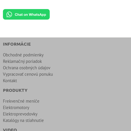
INFORMÁCIE
Obchodné podmienky
Reklamačný poriadok
Ochrana osobných údajov
Vypracovať cenovú ponuku
Kontakt
PRODUKTY
Frekvenčné meniče
Elektromotory
Elektroprevodovky
Katalógy na stiahnutie
VIDEO