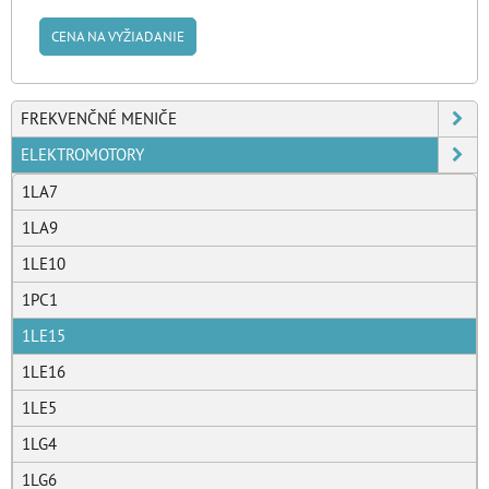
CENA NA VYŽIADANIE
FREKVENČNÉ MENIČE
ELEKTROMOTORY
1LA7
1LA9
1LE10
1PC1
1LE15
1LE16
1LE5
1LG4
1LG6