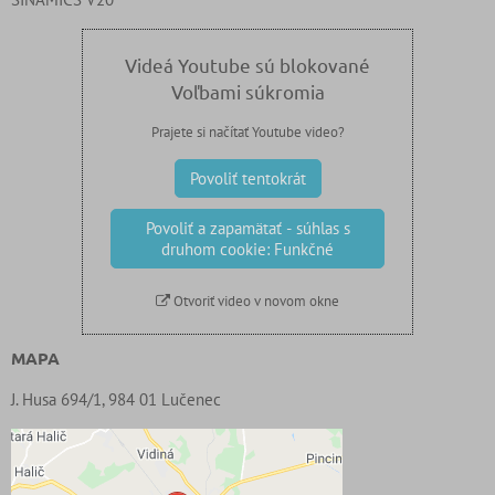
Videá Youtube sú blokované
Voľbami súkromia
Prajete si načítať Youtube video?
Povoliť tentokrát
Povoliť a zapamätať - súhlas s
druhom cookie: Funkčné
Otvoriť video v novom okne
MAPA
J. Husa 694/1, 984 01 Lučenec