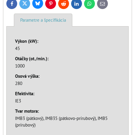
Bluesky
Twitter
Facebook
Pinterest
Reddit
LinkedIn
WhatsApp
E-
mail
Parametre a špecifikácia
Výkon (kW):
45
Otáčky (ot./min.):
1000
Osová výška:
280
Efektivita:
IE3
Tvar motora:
IMB3 (pätkový), IMB35 (pätkovo-prírubový), IMB5
(prírubový)