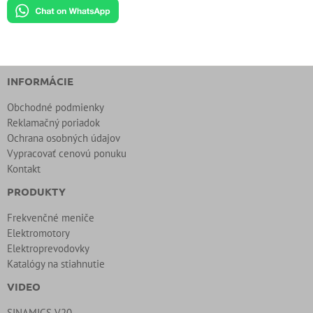
INFORMÁCIE
Obchodné podmienky
Reklamačný poriadok
Ochrana osobných údajov
Vypracovať cenovú ponuku
Kontakt
PRODUKTY
Frekvenčné meniče
Elektromotory
Elektroprevodovky
Katalógy na stiahnutie
VIDEO
SINAMICS V20