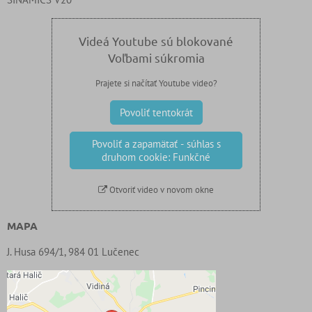
Videá Youtube sú blokované
Voľbami súkromia
Prajete si načítať Youtube video?
Povoliť tentokrát
Povoliť a zapamätať - súhlas s
druhom cookie: Funkčné
Otvoriť video v novom okne
MAPA
J. Husa 694/1, 984 01 Lučenec