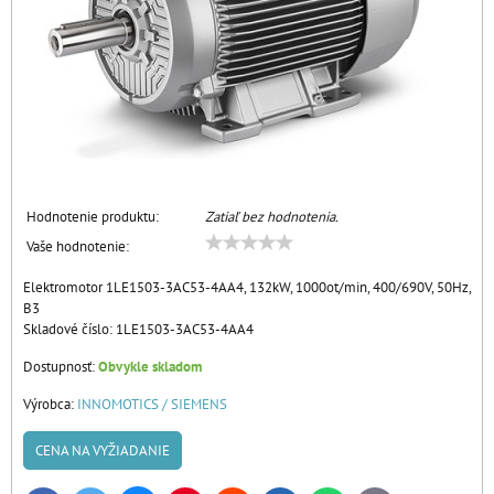
Hodnotenie produktu:
Zatiaľ bez hodnotenia.
Vaše hodnotenie:
Elektromotor 1LE1503-3AC53-4AA4, 132kW, 1000ot/min, 400/690V, 50Hz,
B3
Skladové číslo:
1LE1503-3AC53-4AA4
Dostupnosť:
Obvykle skladom
Výrobca:
INNOMOTICS / SIEMENS
CENA NA VYŽIADANIE