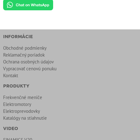
INFORMÁCIE
Obchodné podmienky
Reklamačný poriadok
Ochrana osobných údajov
Vypracovať cenovú ponuku
Kontakt
PRODUKTY
Frekvenčné meniče
Elektromotory
Elektroprevodovky
Katalógy na stiahnutie
VIDEO
SINAMICS V20