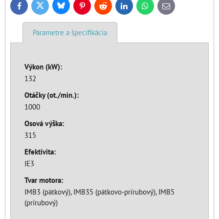
Bluesky
Twitter
Facebook
Pinterest
Reddit
LinkedIn
WhatsApp
E-
mail
Parametre a špecifikácia
Výkon (kW):
132
Otáčky (ot./min.):
1000
Osová výška:
315
Efektivita:
IE3
Tvar motora:
IMB3 (pätkový), IMB35 (pätkovo-prírubový), IMB5
(prírubový)