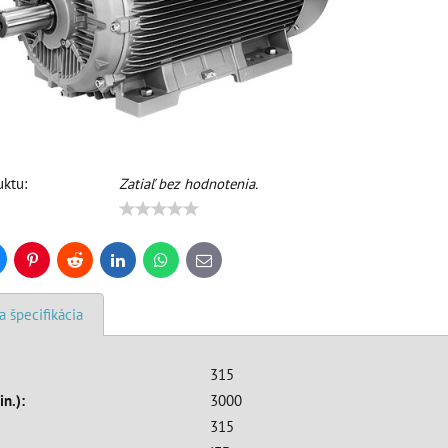
ktu:
Zatiaľ bez hodnotenia.
uesky
Pinterest
Reddit
LinkedIn
WhatsApp
E-
mail
a špecifikácia
315
in.):
3000
315