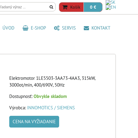
Košík
0 €
ÚVOD
E-SHOP
SERVIS
KONTAKT
Elektromotor 1LE5503-3AA73-4AA3, 315kW,
3000ot/min, 400/690V, 50Hz
Dostupnosť:
Obvykle skladom
Výrobca:
INNOMOTICS / SIEMENS
CENA NA VYŽIADANIE