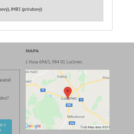
ový), IMB5 (prírubový)
MAPA
J. Husa 694/1, 984 01 Lučenec
ované
ideo?
s s
é