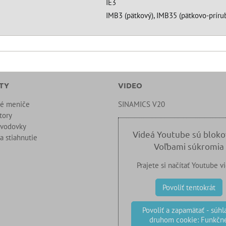
IE3
IMB3 (pätkový), IMB35 (pätkovo-prírub
TY
VIDEO
né meniče
SINAMICS V20
tory
evodovky
Videá Youtube sú blok
a stiahnutie
Voľbami súkromia
Prajete si načítať Youtube v
Povoliť tentokrát
Povoliť a zapamätať - súhla
druhom cookie: Funkčn