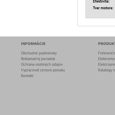
Efektivita:
Tvar motora:
INFORMÁCIE
PRODUK
Obchodné podmienky
Frekvenč
Reklamačný poriadok
Elektromo
Ochrana osobných údajov
Elektropr
Vypracovať cenovú ponuku
Katalógy n
Kontakt