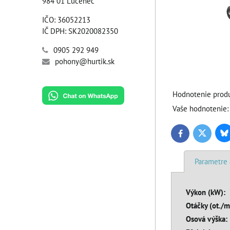
984 01 Lučenec
IČO: 36052213
IČ DPH: SK2020082350
0905 292 949
pohony@hurtik.sk
Hodnotenie produ
Vaše hodnotenie:
Bl
Twitter
Facebook
Parametre 
Výkon (kW):
Otáčky (ot./m
Osová výška: