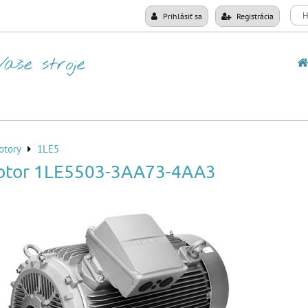
Prihlásiť sa
Registrácia
otory
1LE5
otor 1LE5503-3AA73-4AA3