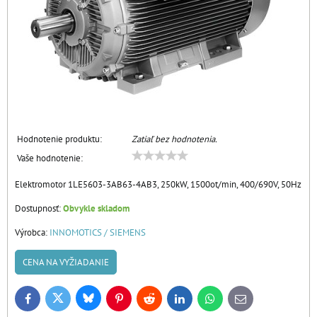
Hodnotenie produktu:
Zatiaľ bez hodnotenia.
Vaše hodnotenie:
Elektromotor 1LE5603-3AB63-4AB3, 250kW, 1500ot/min, 400/690V, 50Hz
Dostupnosť:
Obvykle skladom
Výrobca:
INNOMOTICS / SIEMENS
CENA NA VYŽIADANIE
Bluesky
Twitter
Facebook
Pinterest
Reddit
LinkedIn
WhatsApp
E-
mail