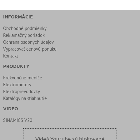
INFORMÁCIE
Obchodné podmienky
Reklamačný poriadok
Ochrana osobných údajov
Vypracovať cenovú ponuku
Kontakt
PRODUKTY
Frekvenčné meniče
Elektromotory
Elektroprevodovky
Katalógy na stiahnutie
VIDEO
SINAMICS V20
Videá Youtube sú blokované