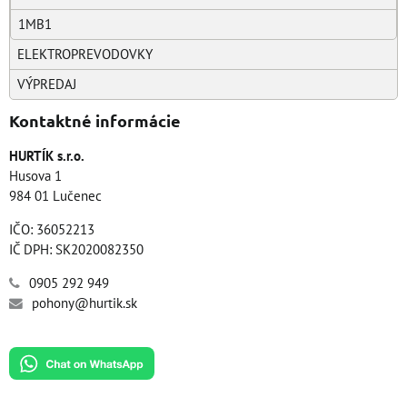
1MB1
ELEKTROPREVODOVKY
VÝPREDAJ
Kontaktné informácie
HURTÍK s.r.o.
Husova 1
984 01 Lučenec
IČO: 36052213
IČ DPH: SK2020082350
0905 292 949
pohony@hurtik.sk