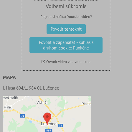
Voľbami súkromia
Prajete si načítať Youtube video?
Povoliť tentokrát
Povoliť a zapamätať - súhlas s
druhom cookie: Funkčné
Otvoriť video v novom okne
MAPA
J. Husa 694/1, 984 01 Lučenec