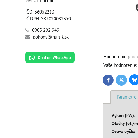
984 01 Lučenec
IČO: 36052213
IČ DPH: SK2020082350
0905 292 949
pohony@hurtik.sk
Hodnotenie produ
Vaše hodnotenie:
Bl
Twitter
Facebook
Parametre 
Výkon (kW):
Otáčky (ot./m
Osová výška: