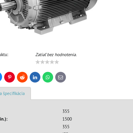
ktu:
Zatiaľ bez hodnotenia.
uesky
Pinterest
Reddit
LinkedIn
WhatsApp
E-
mail
a špecifikácia
355
in.):
1500
355