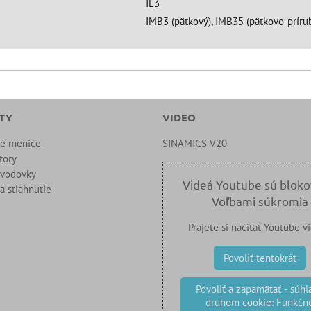
IE3
IMB3 (pätkový), IMB35 (pätkovo-prírub
TY
VIDEO
né meniče
SINAMICS V20
tory
evodovky
Videá Youtube sú blok
a stiahnutie
Voľbami súkromia
Prajete si načítať Youtube v
Povoliť tentokrát
Povoliť a zapamätať - súhla
druhom cookie: Funkčn