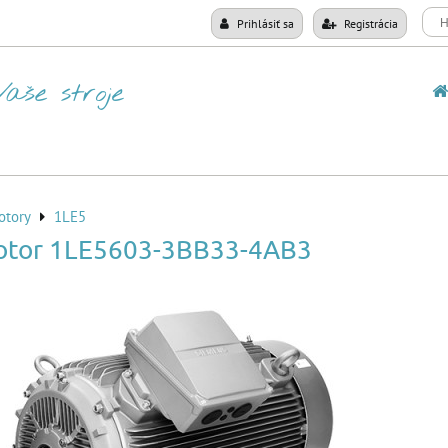
Prihlásiť sa
Registrácia
otory
1LE5
otor 1LE5603-3BB33-4AB3