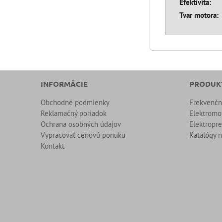
Efektivita:
Tvar motora:
INFORMÁCIE
PRODUK
Obchodné podmienky
Frekvenč
Reklamačný poriadok
Elektromo
Ochrana osobných údajov
Elektropr
Vypracovať cenovú ponuku
Katalógy n
Kontakt