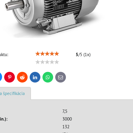
ktu:
5
/
5
(
1
x)
uesky
Pinterest
Reddit
LinkedIn
WhatsApp
E-
mail
a špecifikácia
7,5
in.):
3000
132