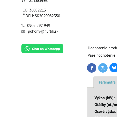
984 01 Lučenec
IČO: 36052213
IČ DPH: SK2020082350
0905 292 949
pohony@hurtik.sk
Hodnotenie produ
Vaše hodnotenie:
Bl
Twitter
Facebook
Parametre 
Výkon (kW):
Otáčky (ot./m
Osová výška: