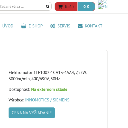
Košík
0 €
ÚVOD
E-SHOP
SERVIS
KONTAKT
Elektromotor 1LE1002-1CA13-4AA4, 7,5kW,
3000ot/min, 400/690V, 50Hz
Dostupnosť:
Na externom sklade
Výrobca:
INNOMOTICS / SIEMENS
CENA NA VYŽIADANIE