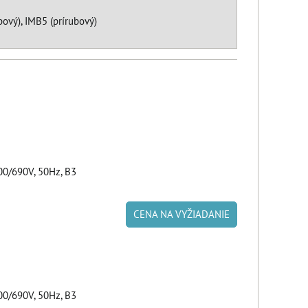
ový), IMB5 (prírubový)
00/690V, 50Hz, B3
CENA NA VYŽIADANIE
00/690V, 50Hz, B3