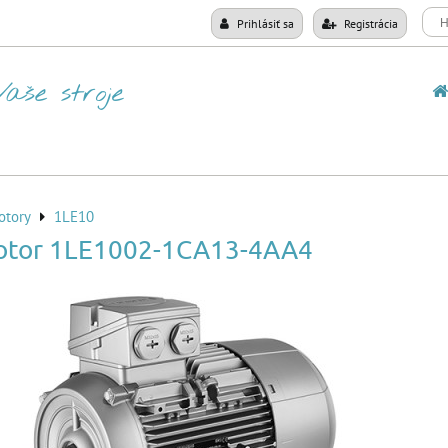
Prihlásiť sa
Registrácia
otory
1LE10
otor 1LE1002-1CA13-4AA4