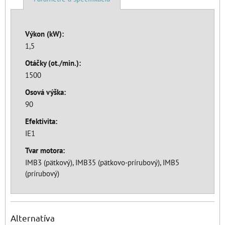
Výkon (kW):
1,5
Otáčky (ot./min.):
1500
Osová výška:
90
Efektivita:
IE1
Tvar motora:
IMB3 (pätkový), IMB35 (pätkovo-prírubový), IMB5
(prírubový)
Alternatíva