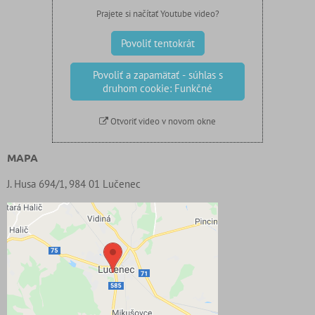
Prajete si načítať Youtube video?
Povoliť tentokrát
Povoliť a zapamätať - súhlas s
druhom cookie: Funkčné
Otvoriť video v novom okne
MAPA
J. Husa 694/1, 984 01 Lučenec