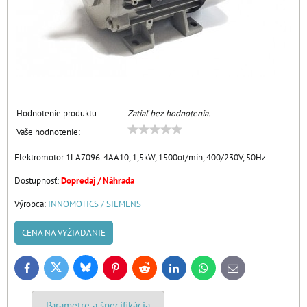
Hodnotenie produktu:
Zatiaľ bez hodnotenia.
Vaše hodnotenie:
Elektromotor 1LA7096-4AA10, 1,5kW, 1500ot/min, 400/230V, 50Hz
Dostupnosť:
Dopredaj / Náhrada
Výrobca:
INNOMOTICS / SIEMENS
CENA NA VYŽIADANIE
Bluesky
Twitter
Facebook
Pinterest
Reddit
LinkedIn
WhatsApp
E-
mail
Parametre a špecifikácia