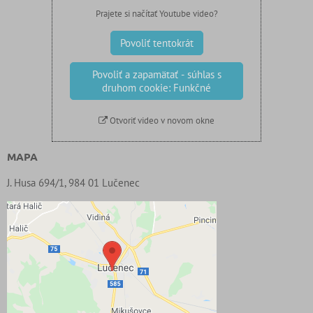
Prajete si načítať Youtube video?
Povoliť tentokrát
Povoliť a zapamätať - súhlas s
druhom cookie: Funkčné
Otvoriť video v novom okne
MAPA
J. Husa 694/1, 984 01 Lučenec