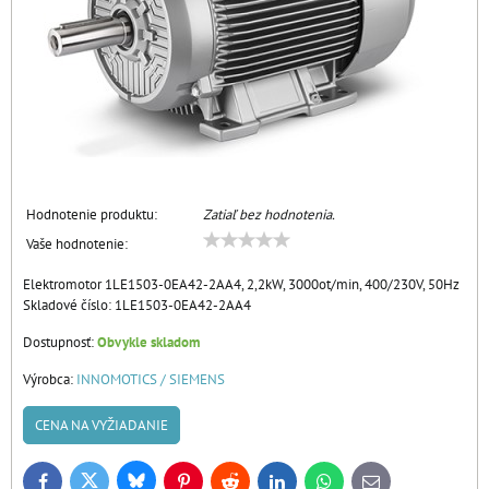
Hodnotenie produktu:
Zatiaľ bez hodnotenia.
Vaše hodnotenie:
Elektromotor 1LE1503-0EA42-2AA4, 2,2kW, 3000ot/min, 400/230V, 50Hz
Skladové číslo:
1LE1503-0EA42-2AA4
Dostupnosť:
Obvykle skladom
Výrobca:
INNOMOTICS / SIEMENS
CENA NA VYŽIADANIE
Bluesky
Twitter
Facebook
Pinterest
Reddit
LinkedIn
WhatsApp
E-