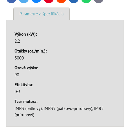
mail
Parametre a špecifikácia
Výkon (kW):
2,2
Otáčky (ot./min.):
3000
Osová výška:
90
Efektivita:
IE3
Tvar motora:
IMB3 (pätkový), IMB35 (pätkovo-prírubový), IMB5
(prírubový)