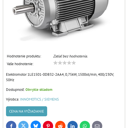
Hodnotenie produktu:
Zatiaľ bez hodnotenia.
Vaše hodnotenie:
Elektromotor 1LE1501-0DB32-2AA4, 0,75kW, 1500ot/min, 400/230V,
50Hz
Dostupnosť:
Obvykle skladom
Výrobca:
INNOMOTICS / SIEMENS
CENA NA VYŽIADANIE
Bluesky
Twitter
Facebook
Pinterest
Reddit
LinkedIn
WhatsApp
E-