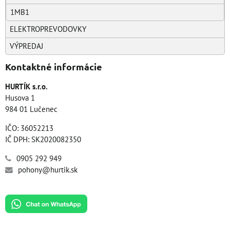
1MB1
ELEKTROPREVODOVKY
VÝPREDAJ
Kontaktné informácie
HURTÍK s.r.o.
Husova 1
984 01 Lučenec
IČO: 36052213
IČ DPH: SK2020082350
0905 292 949
pohony@hurtik.sk