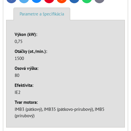
mail
Parametre a špecifikácia
Výkon (kW):
0,75
Otáčky (ot./min.):
1500
Osová výška:
80
Efektivita:
IE2
Tvar motora:
IMB3 (pätkový), IMB35 (pätkovo-prírubový), IMB5
(prírubový)