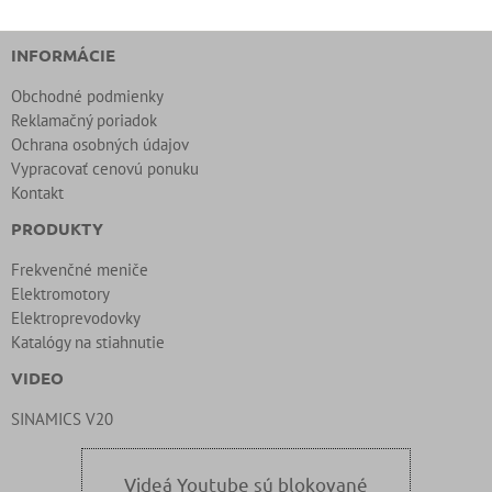
INFORMÁCIE
Obchodné podmienky
Reklamačný poriadok
Ochrana osobných údajov
Vypracovať cenovú ponuku
Kontakt
PRODUKTY
Frekvenčné meniče
Elektromotory
Elektroprevodovky
Katalógy na stiahnutie
VIDEO
SINAMICS V20
Videá Youtube sú blokované