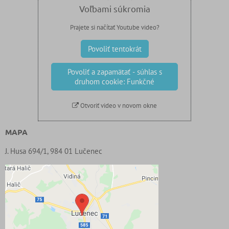
Voľbami súkromia
Prajete si načítať Youtube video?
Povoliť tentokrát
Povoliť a zapamätať - súhlas s
druhom cookie: Funkčné
Otvoriť video v novom okne
MAPA
J. Husa 694/1, 984 01 Lučenec