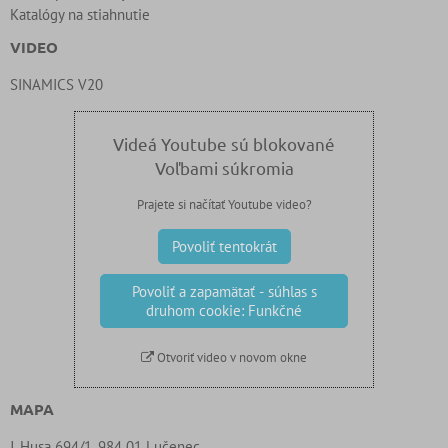
Katalógy na stiahnutie
VIDEO
SINAMICS V20
Videá Youtube sú blokované
Voľbami súkromia
Prajete si načítať Youtube video?
Povoliť tentokrát
Povoliť a zapamätať - súhlas s
druhom cookie: Funkčné
Otvoriť video v novom okne
MAPA
J. Husa 694/1, 984 01 Lučenec