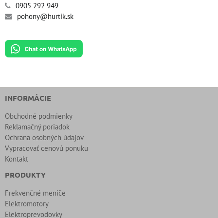
0905 292 949
pohony@hurtik.sk
INFORMÁCIE
Obchodné podmienky
Reklamačný poriadok
Ochrana osobných údajov
Vypracovať cenovú ponuku
Kontakt
PRODUKTY
Frekvenčné meniče
Elektromotory
Elektroprevodovky