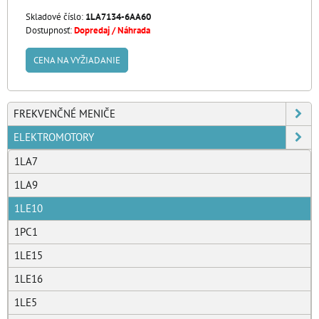
Skladové číslo:
1LA7134-6AA60
Dostupnosť:
Dopredaj / Náhrada
CENA NA VYŽIADANIE
FREKVENČNÉ MENIČE
ELEKTROMOTORY
1LA7
1LA9
1LE10
1PC1
1LE15
1LE16
1LE5