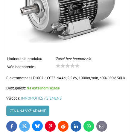
Hodnotenie produktu:
Zatiaľ bez hodnotenia.
Vaše hodnotenie:
Elektromotor 1LE1002-1CC33-4AA4, 5,5kW, 1000ot/min, 400/690V, 50Hz
Dostupnosť:
Na externom sklade
Výrobca:
INNOMOTICS / SIEMENS
CENA NA VYŽIADANIE
Bluesky
Twitter
Facebook
Pinterest
Reddit
LinkedIn
WhatsApp
E-
mail