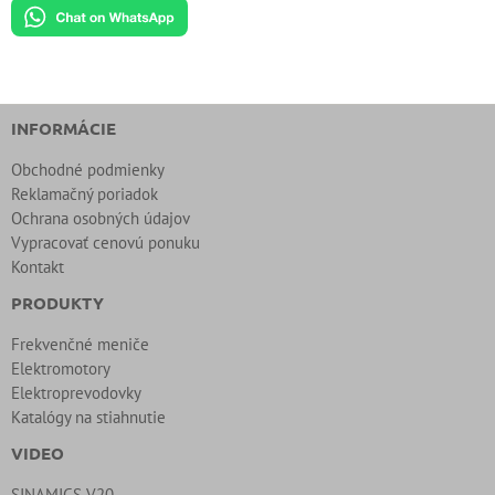
INFORMÁCIE
Obchodné podmienky
Reklamačný poriadok
Ochrana osobných údajov
Vypracovať cenovú ponuku
Kontakt
PRODUKTY
Frekvenčné meniče
Elektromotory
Elektroprevodovky
Katalógy na stiahnutie
VIDEO
SINAMICS V20