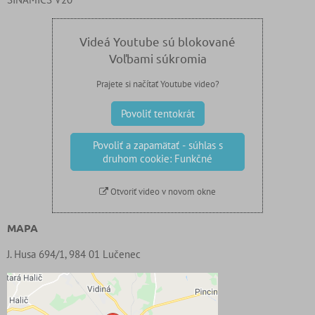
Videá Youtube sú blokované
Voľbami súkromia
Prajete si načítať Youtube video?
Povoliť tentokrát
Povoliť a zapamätať - súhlas s
druhom cookie: Funkčné
Otvoriť video v novom okne
MAPA
J. Husa 694/1, 984 01 Lučenec