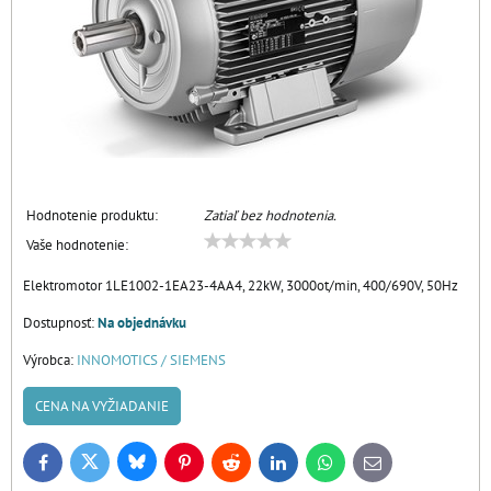
Hodnotenie produktu:
Zatiaľ bez hodnotenia.
Vaše hodnotenie:
Elektromotor 1LE1002-1EA23-4AA4, 22kW, 3000ot/min, 400/690V, 50Hz
Dostupnosť:
Na objednávku
Výrobca:
INNOMOTICS / SIEMENS
CENA NA VYŽIADANIE
Bluesky
Twitter
Facebook
Pinterest
Reddit
LinkedIn
WhatsApp
E-
mail