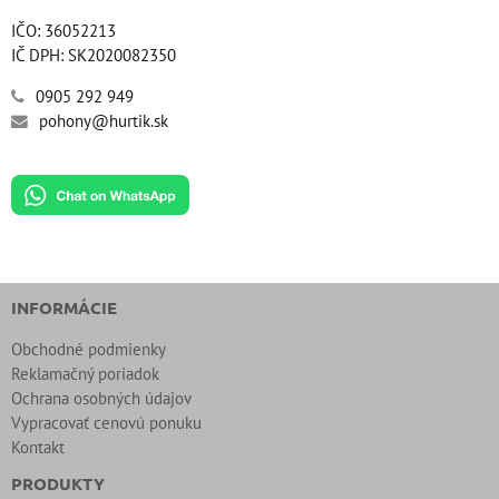
IČO: 36052213
IČ DPH: SK2020082350
0905 292 949
pohony@hurtik.sk
INFORMÁCIE
Obchodné podmienky
Reklamačný poriadok
Ochrana osobných údajov
Vypracovať cenovú ponuku
Kontakt
PRODUKTY