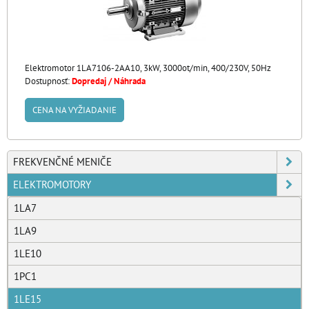
Elektromotor 1LA7106-2AA10, 3kW, 3000ot/min, 400/230V, 50Hz
Dostupnosť:
Dopredaj / Náhrada
CENA NA VYŽIADANIE
FREKVENČNÉ MENIČE
ELEKTROMOTORY
1LA7
1LA9
1LE10
1PC1
1LE15