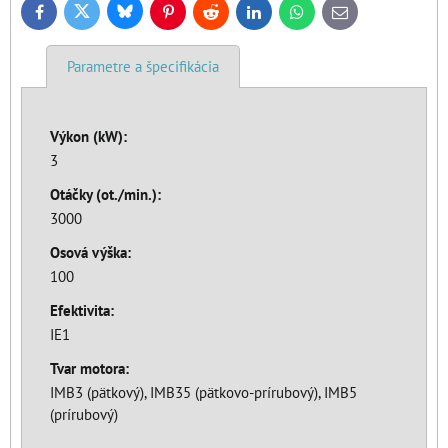
Bluesky
Twitter
Facebook
Pinterest
Reddit
LinkedIn
WhatsApp
E-
mail
Parametre a špecifikácia
Výkon (kW):
3
Otáčky (ot./min.):
3000
Osová výška:
100
Efektivita:
IE1
Tvar motora:
IMB3 (pätkový), IMB35 (pätkovo-prírubový), IMB5
(prírubový)