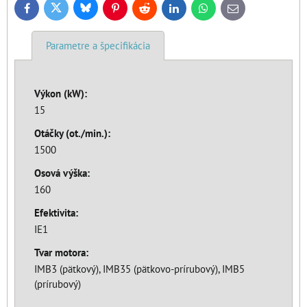
Bluesky
Twitter
Facebook
Pinterest
Reddit
LinkedIn
WhatsApp
E-
mail
Parametre a špecifikácia
Výkon (kW):
15
Otáčky (ot./min.):
1500
Osová výška:
160
Efektivita:
IE1
Tvar motora:
IMB3 (pätkový), IMB35 (pätkovo-prírubový), IMB5
(prírubový)