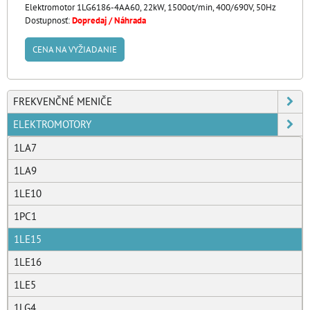
Elektromotor 1LG6186-4AA60, 22kW, 1500ot/min, 400/690V, 50Hz
Dostupnosť:
Dopredaj / Náhrada
CENA NA VYŽIADANIE
FREKVENČNÉ MENIČE
ELEKTROMOTORY
1LA7
1LA9
1LE10
1PC1
1LE15
1LE16
1LE5
1LG4