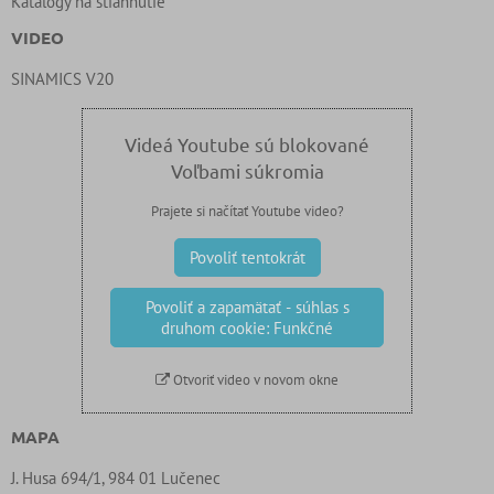
Katalógy na stiahnutie
VIDEO
SINAMICS V20
Videá Youtube sú blokované
Voľbami súkromia
Prajete si načítať Youtube video?
Povoliť tentokrát
Povoliť a zapamätať - súhlas s
druhom cookie: Funkčné
Otvoriť video v novom okne
MAPA
J. Husa 694/1, 984 01 Lučenec