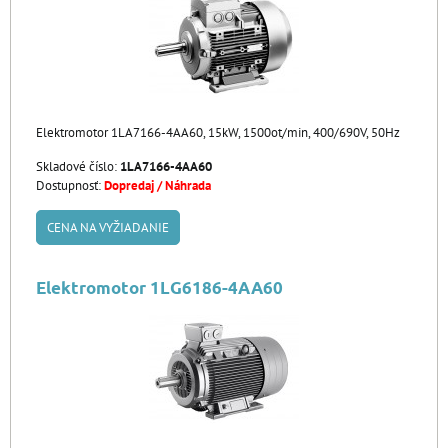
Elektromotor 1LA7166-4AA60, 15kW, 1500ot/min, 400/690V, 50Hz
Skladové číslo:
1LA7166-4AA60
Dostupnosť:
Dopredaj / Náhrada
CENA NA VYŽIADANIE
Elektromotor 1LG6186-4AA60