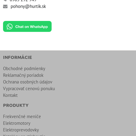
pohony@hurtik.sk
INFORMÁCIE
Obchodné podmienky
Reklamačný poriadok
Ochrana osobných údajov
Vypracovať cenovú ponuku
Kontakt
PRODUKTY
Frekvenčné meniče
Elektromotory
Elektroprevodovky