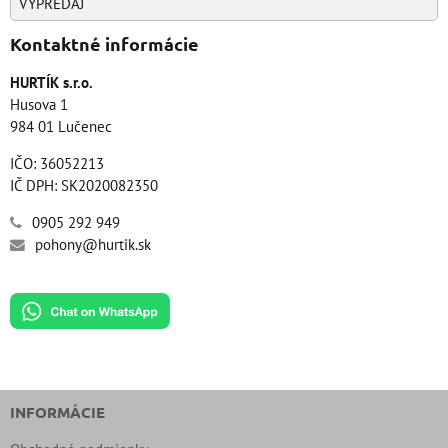
VÝPREDAJ
Kontaktné informácie
HURTÍK s.r.o.
Husova 1
984 01 Lučenec
IČO: 36052213
IČ DPH: SK2020082350
0905 292 949
pohony@hurtik.sk
INFORMÁCIE