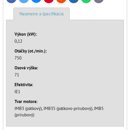
mail
Parametre a špecifikácia
Výkon (kW):
0,12
Otáčky (ot./min.):
750
Osová výška:
71
Efektivita:
IE1
Tvar motora:
IMB3 (pätkový), IMB35 (pätkovo-prírubový), IMB5
(prírubový)