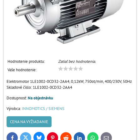
Hodnotenie produktu:
Zatiaľ bez hodnotenia.
Vaše hodnotenie:
Elektromotor 1LE1002-0CD32-2AA4, 0,12kW, 750ot/min, 400/230V, 50Hz
Skladové číslo:
1LE1002-0CD32-2AA4
Dostupnosť:
Na objednávku
Výrobca:
INNOMOTICS / SIEMENS
CENA NA VYŽIADANIE
Bluesky
Twitter
Facebook
Pinterest
Reddit
LinkedIn
WhatsApp
E-