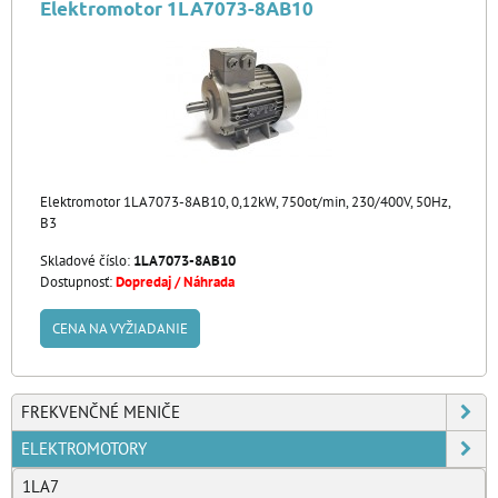
Elektromotor 1LA7073-8AB10
Elektromotor 1LA7073-8AB10, 0,12kW, 750ot/min, 230/400V, 50Hz,
B3
Skladové číslo:
1LA7073-8AB10
Dostupnosť:
Dopredaj / Náhrada
CENA NA VYŽIADANIE
FREKVENČNÉ MENIČE
ELEKTROMOTORY
1LA7