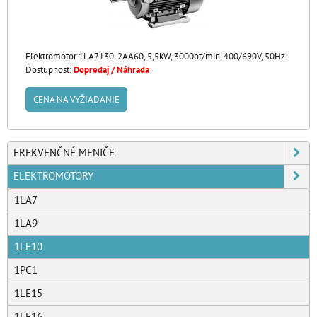
Elektromotor 1LA7130-2AA60, 5,5kW, 3000ot/min, 400/690V, 50Hz
Dostupnosť:
Dopredaj / Náhrada
CENA NA VYŽIADANIE
FREKVENČNÉ MENIČE
ELEKTROMOTORY
1LA7
1LA9
1LE10
1PC1
1LE15
1LE16