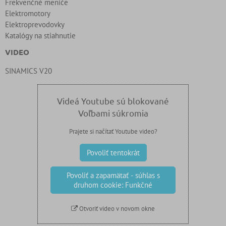
Frekvenčné meniče
Elektromotory
Elektroprevodovky
Katalógy na stiahnutie
VIDEO
SINAMICS V20
Videá Youtube sú blokované
Voľbami súkromia
Prajete si načítať Youtube video?
Povoliť tentokrát
Povoliť a zapamätať - súhlas s
druhom cookie: Funkčné
Otvoriť video v novom okne