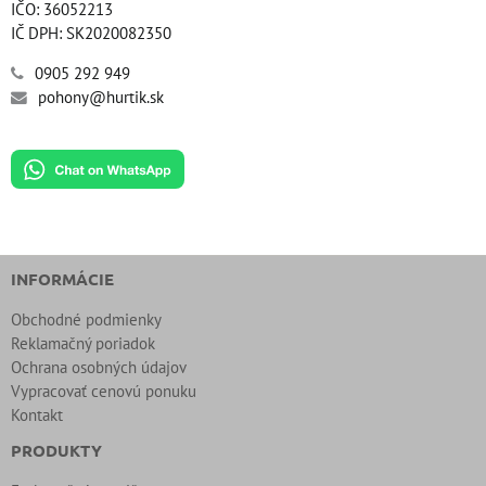
IČO: 36052213
IČ DPH: SK2020082350
0905 292 949
pohony@hurtik.sk
INFORMÁCIE
Obchodné podmienky
Reklamačný poriadok
Ochrana osobných údajov
Vypracovať cenovú ponuku
Kontakt
PRODUKTY