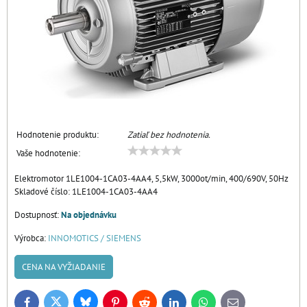
Hodnotenie produktu:
Zatiaľ bez hodnotenia.
Vaše hodnotenie:
Elektromotor 1LE1004-1CA03-4AA4, 5,5kW, 3000ot/min, 400/690V, 50Hz
Skladové číslo:
1LE1004-1CA03-4AA4
Dostupnosť:
Na objednávku
Výrobca:
INNOMOTICS / SIEMENS
CENA NA VYŽIADANIE
Bluesky
Twitter
Facebook
Pinterest
Reddit
LinkedIn
WhatsApp
E-