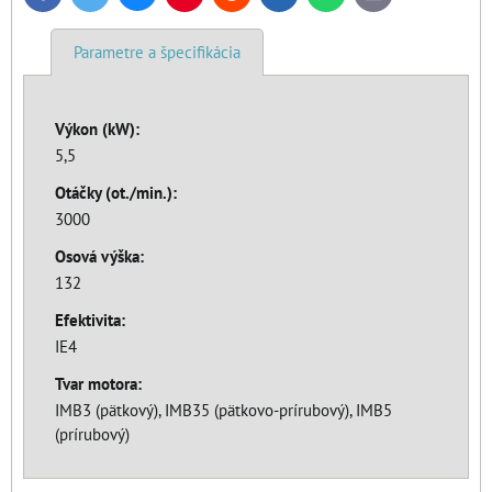
mail
Parametre a špecifikácia
Výkon (kW):
5,5
Otáčky (ot./min.):
3000
Osová výška:
132
Efektivita:
IE4
Tvar motora:
IMB3 (pätkový), IMB35 (pätkovo-prírubový), IMB5
(prírubový)