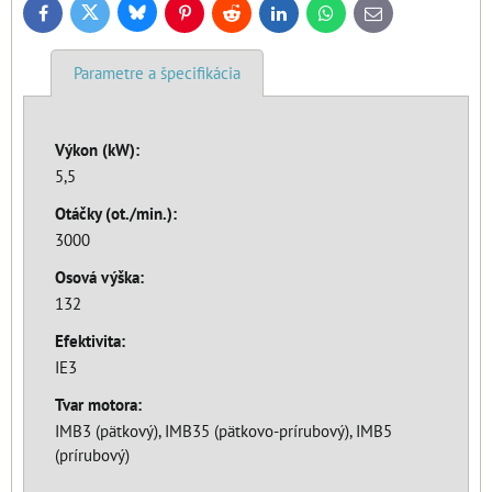
Bluesky
Twitter
Facebook
Pinterest
Reddit
LinkedIn
WhatsApp
E-
mail
Parametre a špecifikácia
Výkon (kW):
5,5
Otáčky (ot./min.):
3000
Osová výška:
132
Efektivita:
IE3
Tvar motora:
IMB3 (pätkový), IMB35 (pätkovo-prírubový), IMB5
(prírubový)