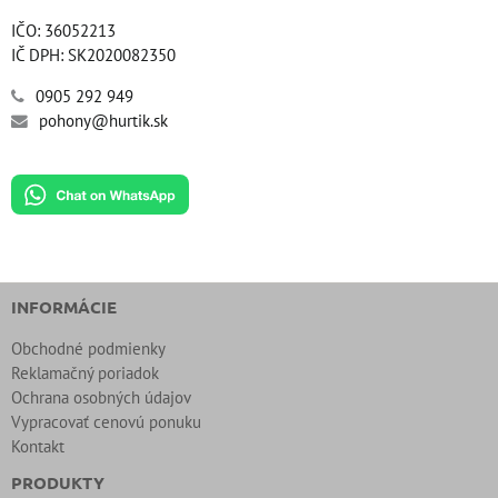
IČO: 36052213
IČ DPH: SK2020082350
0905 292 949
pohony@hurtik.sk
INFORMÁCIE
Obchodné podmienky
Reklamačný poriadok
Ochrana osobných údajov
Vypracovať cenovú ponuku
Kontakt
PRODUKTY