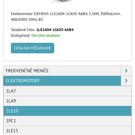
Elektromotor SIEMENS 1LE1604-1CA03-4AB4, 5,5kW, 3000ot/min,
400/690V, 50Hz, B3
Skladové číslo:
1LE1604-1CA03-4AB4
Dostupnosť:
Obvykle skladom
CENA NA VYŽIADANIE
FREKVENČNÉ MENIČE
ELEKTROMOTORY
1LA7
1LA9
1LE10
1PC1
1LE15