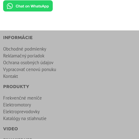
INFORMÁCIE
Obchodné podmienky
Reklamačný poriadok
Ochrana osobných údajov
Vypracovať cenovú ponuku
Kontakt
PRODUKTY
Frekvenčné meniče
Elektromotory
Elektroprevodovky
Katalógy na stiahnutie
VIDEO