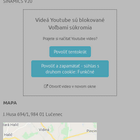
SINAMICS V20
Videá Youtube sú blokované
Voľbami súkromia
Prajete si načítať Youtube video?
Povoliť tentokrát
Povoliť a zapamätať - súhlas s
druhom cookie: Funkčné
Otvoriť video v novom okne
MAPA
J. Husa 694/1, 984 01 Lučenec