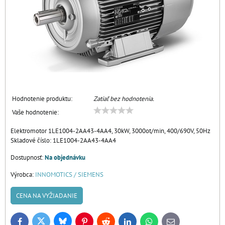
Hodnotenie produktu:
Zatiaľ bez hodnotenia.
Vaše hodnotenie:
Elektromotor 1LE1004-2AA43-4AA4, 30kW, 3000ot/min, 400/690V, 50Hz
Skladové číslo:
1LE1004-2AA43-4AA4
Dostupnosť:
Na objednávku
Výrobca:
INNOMOTICS / SIEMENS
CENA NA VYŽIADANIE
Bluesky
Twitter
Facebook
Pinterest
Reddit
LinkedIn
WhatsApp
E-