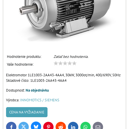
Hodnotenie produktu:
Zatiaľ bez hodnotenia.
Vaše hodnotenie:
Elektromotor 1LE1003-2AA43-4AA4, 30kW, 3000ot/min, 400/690V, 50Hz
Skladové číslo:
1LE1003-2AA43-4AA4
Dostupnosť:
Na objednávku
Výrobca:
INNOMOTICS / SIEMENS
CENA NA VYŽIADANIE
Bluesky
Twitter
Facebook
Pinterest
Reddit
LinkedIn
WhatsApp
E-