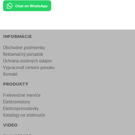
INFORMÁCIE
Obchodné podmienky
Reklamačný poriadok
Ochrana osobných údajov
Vypracovať cenovú ponuku
Kontakt
PRODUKTY
Frekvenčné meniče
Elektromotory
Elektroprevodovky
Katalógy na stiahnutie
VIDEO