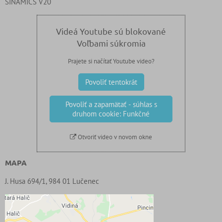
SINAMICS V20
Videá Youtube sú blokované
Voľbami súkromia
Prajete si načítať Youtube video?
Povoliť tentokrát
Povoliť a zapamätať - súhlas s
druhom cookie: Funkčné
Otvoriť video v novom okne
MAPA
J. Husa 694/1, 984 01 Lučenec