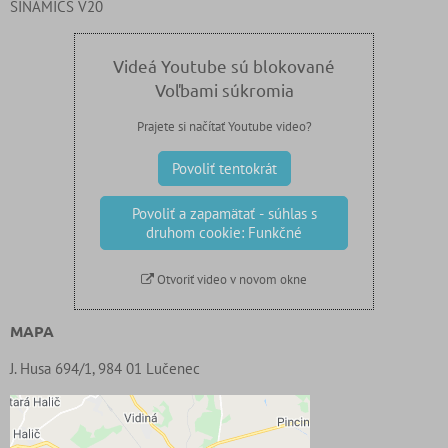
SINAMICS V20
Videá Youtube sú blokované
Voľbami súkromia
Prajete si načítať Youtube video?
Povoliť tentokrát
Povoliť a zapamätať - súhlas s
druhom cookie: Funkčné
Otvoriť video v novom okne
MAPA
J. Husa 694/1, 984 01 Lučenec