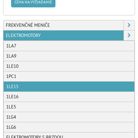
CENA NA VYŽIADANIE
FREKVENČNÉ MENIČE
ELEKTROMOTORY
1LA7
1LA9
1LE10
1PC1
1LE15
1LE16
1LE5
1LG4
1LG6
ELEKTROMOTORY S BRZDOU