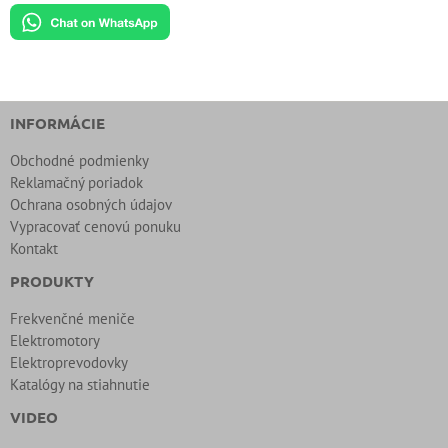
INFORMÁCIE
Obchodné podmienky
Reklamačný poriadok
Ochrana osobných údajov
Vypracovať cenovú ponuku
Kontakt
PRODUKTY
Frekvenčné meniče
Elektromotory
Elektroprevodovky
Katalógy na stiahnutie
VIDEO