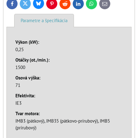
Bluesky
Twitter
Facebook
Pinterest
Reddit
LinkedIn
WhatsApp
E-
mail
Parametre a špecifikácia
Výkon (kW):
0,25
Otáčky (ot./min.):
1500
Osová výška:
71
Efektivita:
IE3
Tvar motora:
IMB3 (pätkový), IMB35 (pätkovo-prírubový), IMB5
(prírubový)