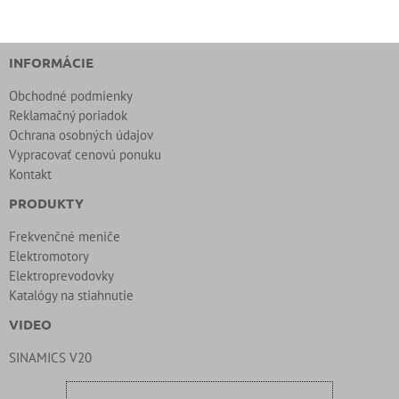
INFORMÁCIE
Obchodné podmienky
Reklamačný poriadok
Ochrana osobných údajov
Vypracovať cenovú ponuku
Kontakt
PRODUKTY
Frekvenčné meniče
Elektromotory
Elektroprevodovky
Katalógy na stiahnutie
VIDEO
SINAMICS V20