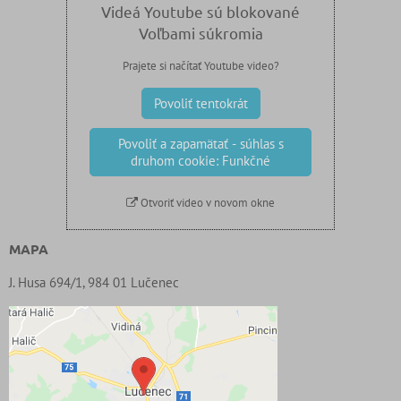
Videá Youtube sú blokované
Voľbami súkromia
Prajete si načítať Youtube video?
Povoliť tentokrát
Povoliť a zapamätať - súhlas s
druhom cookie: Funkčné
Otvoriť video v novom okne
MAPA
J. Husa 694/1, 984 01 Lučenec