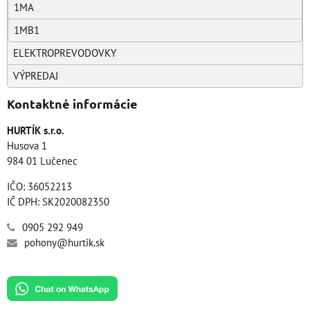
1MA
1MB1
ELEKTROPREVODOVKY
VÝPREDAJ
Kontaktné informácie
HURTÍK s.r.o.
Husova 1
984 01 Lučenec
IČO: 36052213
IČ DPH: SK2020082350
0905 292 949
pohony@hurtik.sk