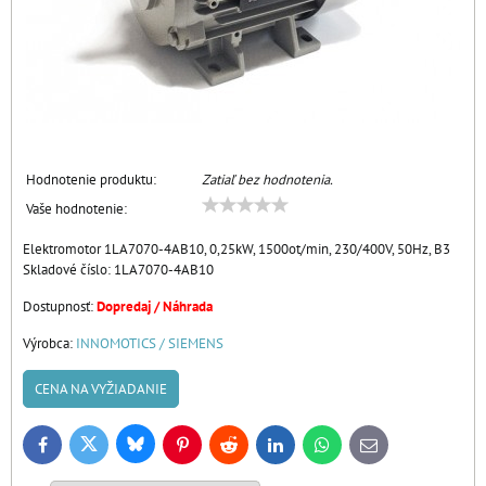
Hodnotenie produktu:
Zatiaľ bez hodnotenia.
Vaše hodnotenie:
Elektromotor 1LA7070-4AB10, 0,25kW, 1500ot/min, 230/400V, 50Hz, B3
Skladové číslo:
1LA7070-4AB10
Dostupnosť:
Dopredaj / Náhrada
Výrobca:
INNOMOTICS / SIEMENS
CENA NA VYŽIADANIE
Bluesky
Twitter
Facebook
Pinterest
Reddit
LinkedIn
WhatsApp
E-
mail