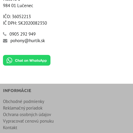
984 01 Lučenec
IČO: 36052213
IČ DPH: SK2020082350
0905 292 949
pohony@hurtik.sk
INFORMÁCIE
Obchodné podmienky
Reklamačný poriadok
Ochrana osobných údajov
Vypracovať cenovú ponuku
Kontakt