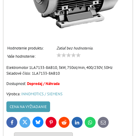
Hodnotenie produktu:
Zatiaľ bez hodnotenia.
Vaše hodnotenie:
Elektromotor 1LA7133-8AB10, 3kW, 750ot/min, 400/230V, 50Hz
Skladové číslo:
1LA7133-8AB10
Dostupnosť:
Dopredaj / Náhrada
Výrobca:
INNOMOTICS / SIEMENS
CENA NA VYŽIADANIE
Bluesky
Twitter
Facebook
Pinterest
Reddit
LinkedIn
WhatsApp
E-
mail