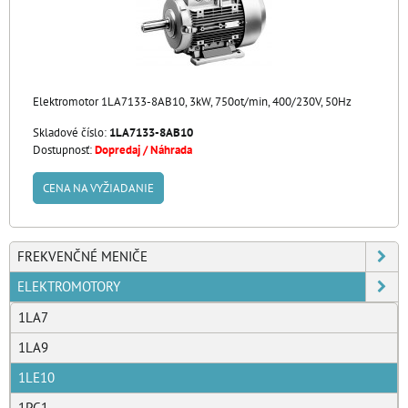
Elektromotor 1LA7133-8AB10, 3kW, 750ot/min, 400/230V, 50Hz
Skladové číslo:
1LA7133-8AB10
Dostupnosť:
Dopredaj / Náhrada
CENA NA VYŽIADANIE
FREKVENČNÉ MENIČE
ELEKTROMOTORY
1LA7
1LA9
1LE10
1PC1