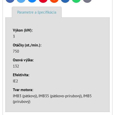
mail
Parametre a špecifikácia
Výkon (kW):
3
Otáčky (ot./min.):
750
Osová výška:
132
Efektivita:
IE2
Tvar motora:
IMB3 (pätkový), IMB35 (pätkovo-prírubový), IMB5
(prírubový)