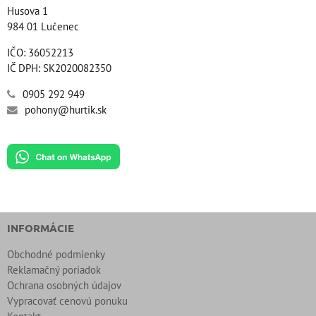
Husova 1
984 01 Lučenec
IČO: 36052213
IČ DPH: SK2020082350
0905 292 949
pohony@hurtik.sk
INFORMÁCIE
Obchodné podmienky
Reklamačný poriadok
Ochrana osobných údajov
Vypracovať cenovú ponuku