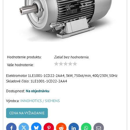
Hodnotenie produktu:
Zatiaľ bez hodnotenia.
Vaše hodnotenie:
Elektromotor 1LE1001-1CD22-2AA4, 3kW, 750ot/min, 400/230V, 50Hz
Skladové číslo:
1LE1001-1CD22-2AA4
Dostupnosť:
Na objednávku
Výrobca:
INNOMOTICS / SIEMENS
CENA NA VYŽIADANIE
Bluesky
Twitter
Facebook
Pinterest
Reddit
LinkedIn
WhatsApp
E-